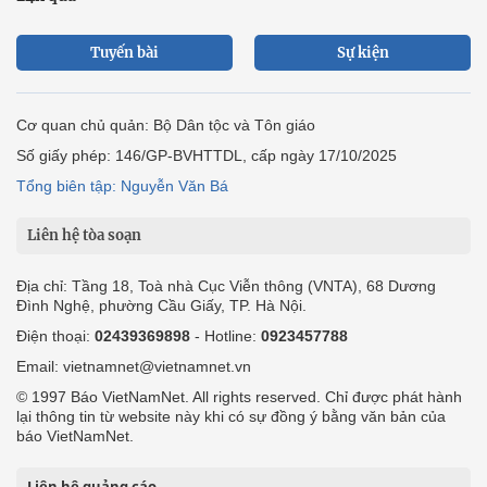
Tuyến bài
Sự kiện
Cơ quan chủ quản: Bộ Dân tộc và Tôn giáo
Số giấy phép: 146/GP-BVHTTDL, cấp ngày 17/10/2025
Tổng biên tập: Nguyễn Văn Bá
Liên hệ tòa soạn
Địa chỉ: Tầng 18, Toà nhà Cục Viễn thông (VNTA), 68 Dương
Đình Nghệ, phường Cầu Giấy, TP. Hà Nội.
Điện thoại:
02439369898
- Hotline:
0923457788
Email: vietnamnet@vietnamnet.vn
© 1997 Báo VietNamNet. All rights reserved. Chỉ được phát hành
lại thông tin từ website này khi có sự đồng ý bằng văn bản của
báo VietNamNet.
Liên hệ quảng cáo