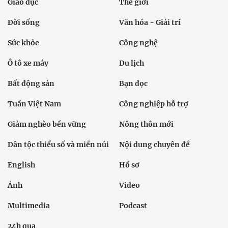
Giáo dục
Thế giới
Đời sống
Văn hóa - Giải trí
Sức khỏe
Công nghệ
Ô tô xe máy
Du lịch
Bất động sản
Bạn đọc
Tuần Việt Nam
Công nghiệp hỗ trợ
Giảm nghèo bền vững
Nông thôn mới
Dân tộc thiểu số và miền núi
Nội dung chuyên đề
English
Hồ sơ
Ảnh
Video
Multimedia
Podcast
24h qua