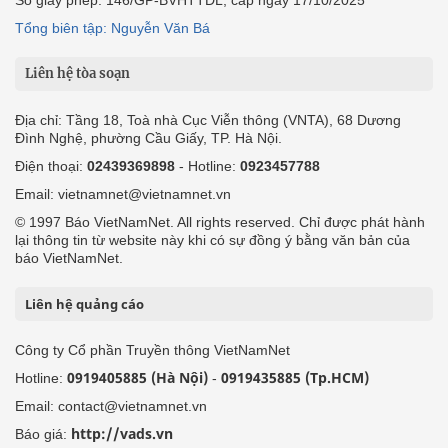
Số giấy phép: 146/GP-BVHTTDL, cấp ngày 17/10/2025
Tổng biên tập: Nguyễn Văn Bá
Liên hệ tòa soạn
Địa chỉ: Tầng 18, Toà nhà Cục Viễn thông (VNTA), 68 Dương
Đình Nghệ, phường Cầu Giấy, TP. Hà Nội.
Điện thoại:
02439369898
- Hotline:
0923457788
Email: vietnamnet@vietnamnet.vn
© 1997 Báo VietNamNet. All rights reserved. Chỉ được phát hành
lại thông tin từ website này khi có sự đồng ý bằng văn bản của
báo VietNamNet.
Liên hệ quảng cáo
Công ty Cổ phần Truyền thông VietNamNet
0919405885 (Hà Nội)
0919435885 (Tp.HCM)
Hotline:
-
Email: contact@vietnamnet.vn
http://vads.vn
Báo giá: