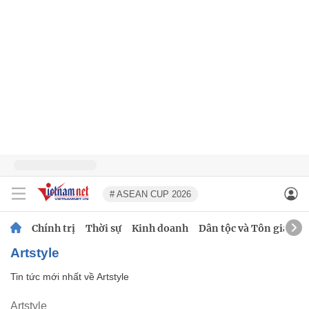
# ASEAN CUP 2026
Chính trị
Thời sự
Kinh doanh
Dân tộc và Tôn giáo
Artstyle
Tin tức mới nhất về
Artstyle
Artstyle