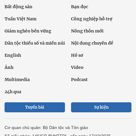
Bất động sản
Bạn đọc
Tuần Việt Nam
Công nghiệp hỗ trợ
Giảm nghèo bền vững
Nông thôn mới
Dân tộc thiểu số và miền núi
Nội dung chuyên đề
English
Hồ sơ
Ảnh
Video
Multimedia
Podcast
24h qua
Tuyến bài
Sự kiện
Cơ quan chủ quản: Bộ Dân tộc và Tôn giáo