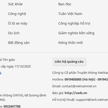
Sức khỏe
Bạn đọc
Công nghệ
Tuần Việt Nam
Ô tô xe máy
Công nghiệp hỗ trợ
Du lịch
Giảm nghèo bền vững
Bất động sản
Nông thôn mới
à Tôn giáo
Liên hệ quảng cáo
 cấp ngày 17/10/2025
Công ty Cổ phần Truyền thông VietN
á
Hotline:
0919405885 (Hà Nội)
-
091943
Email: contact@vietnamnet.vn
Báo giá:
http://vads.vn
Viễn thông (VNTA), 68 Dương Đình
Nội.
Hỗ trợ kỹ thuật: support@tech.vietna
ne:
0923457788