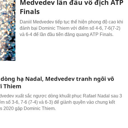
Medvedev lần đầu vô địch ATP
Finals
Daniil Medvedev tiếp tục thể hiện phong độ cao khi
đánh bại Dominic Thiem với điểm số 4-6, 7-6(7-2)
và 6-4 để lần đầu tiên đăng quang ATP Finals.
dòng hạ Nadal, Medvedev tranh ngôi vô
ới Thiem
dvedev xuất sắc ngược dòng khuất phục Rafael Nadal sau 3
ểm số 3-6, 7-6 (7-4) và 6-3) để giành quyền vào chung kết
ls 2020 gặp Dominic Thiem.