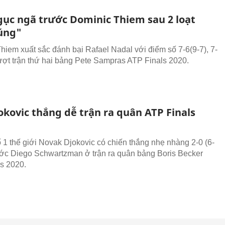
gục ngã trước Dominic Thiem sau 2 loạt
úng"
hiem xuất sắc đánh bại Rafael Nadal với điểm số 7-6(9-7), 7-
lượt trận thứ hai bảng Pete Sampras ATP Finals 2020.
okovic thắng dễ trận ra quân ATP Finals
ố 1 thế giới Novak Djokovic có chiến thắng nhẹ nhàng 2-0 (6-
rước Diego Schwartzman ở trận ra quân bảng Boris Becker
s 2020.