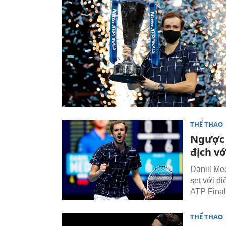
THỂ THAO
Ngược 
địch v
Daniil Me
set với đi
ATP Fina
THỂ THAO