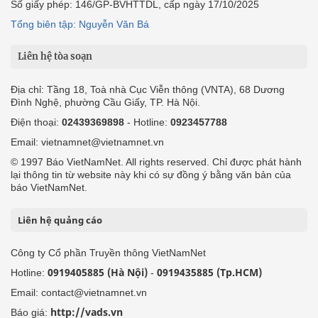
Số giấy phép: 146/GP-BVHTTDL, cấp ngày 17/10/2025
Tổng biên tập: Nguyễn Văn Bá
Liên hệ tòa soạn
Địa chỉ: Tầng 18, Toà nhà Cục Viễn thông (VNTA), 68 Dương
Đình Nghệ, phường Cầu Giấy, TP. Hà Nội.
Điện thoại:
02439369898
- Hotline:
0923457788
Email: vietnamnet@vietnamnet.vn
© 1997 Báo VietNamNet. All rights reserved. Chỉ được phát hành
lại thông tin từ website này khi có sự đồng ý bằng văn bản của
báo VietNamNet.
Liên hệ quảng cáo
Công ty Cổ phần Truyền thông VietNamNet
0919405885 (Hà Nội)
0919435885 (Tp.HCM)
Hotline:
-
Email: contact@vietnamnet.vn
http://vads.vn
Báo giá: