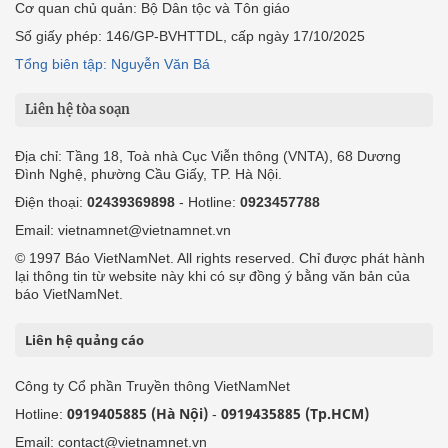
Cơ quan chủ quản: Bộ Dân tộc và Tôn giáo
Số giấy phép: 146/GP-BVHTTDL, cấp ngày 17/10/2025
Tổng biên tập: Nguyễn Văn Bá
Liên hệ tòa soạn
Địa chỉ: Tầng 18, Toà nhà Cục Viễn thông (VNTA), 68 Dương
Đình Nghệ, phường Cầu Giấy, TP. Hà Nội.
Điện thoại:
02439369898
- Hotline:
0923457788
Email: vietnamnet@vietnamnet.vn
© 1997 Báo VietNamNet. All rights reserved. Chỉ được phát hành
lại thông tin từ website này khi có sự đồng ý bằng văn bản của
báo VietNamNet.
Liên hệ quảng cáo
Công ty Cổ phần Truyền thông VietNamNet
0919405885 (Hà Nội)
0919435885 (Tp.HCM)
Hotline:
-
Email: contact@vietnamnet.vn