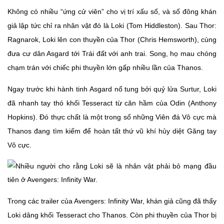
Không có nhiều “ứng cử viên” cho vị trí xấu số, và số đông khán
giả lập tức chỉ ra nhân vật đó là Loki (Tom Hiddleston). Sau Thor:
Ragnarok, Loki lên con thuyền của Thor (Chris Hemsworth), cùng
đưa cư dân Asgard tới Trái đất với anh trai. Song, họ mau chóng
chạm trán với chiếc phi thuyền lớn gấp nhiều lần của Thanos.
Ngay trước khi hành tinh Asgard nổ tung bởi quỷ lửa Surtur, Loki
đã nhanh tay thó khối Tesseract từ căn hầm của Odin (Anthony
Hopkins). Đó thực chất là một trong số những Viên đá Vô cực mà
Thanos đang tìm kiếm để hoàn tất thứ vũ khí hủy diệt Găng tay
Vô cực.
Trong các trailer của Avengers: Infinity War, khán giả cũng đã thấy
Loki dâng khối Tesseract cho Thanos. Còn phi thuyền của Thor bị