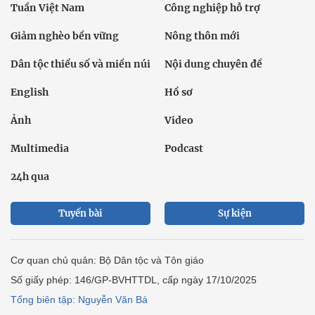
Tuần Việt Nam
Công nghiệp hỗ trợ
Giảm nghèo bền vững
Nông thôn mới
Dân tộc thiểu số và miền núi
Nội dung chuyên đề
English
Hồ sơ
Ảnh
Video
Multimedia
Podcast
24h qua
Tuyến bài
Sự kiện
Cơ quan chủ quản: Bộ Dân tộc và Tôn giáo
Số giấy phép: 146/GP-BVHTTDL, cấp ngày 17/10/2025
Tổng biên tập: Nguyễn Văn Bá