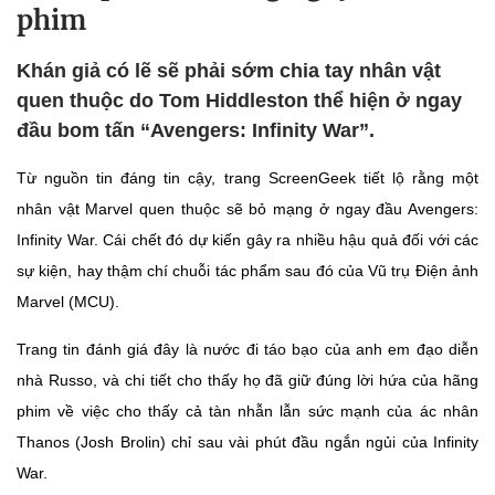
phim
Khán giả có lẽ sẽ phải sớm chia tay nhân vật
quen thuộc do Tom Hiddleston thể hiện ở ngay
đầu bom tấn “Avengers: Infinity War”.
Từ nguồn tin đáng tin cậy, trang ScreenGeek tiết lộ rằng một
nhân vật Marvel quen thuộc sẽ bỏ mạng ở ngay đầu Avengers:
Infinity War. Cái chết đó dự kiến gây ra nhiều hậu quả đối với các
sự kiện, hay thậm chí chuỗi tác phẩm sau đó của Vũ trụ Điện ảnh
Marvel (MCU).
Trang tin đánh giá đây là nước đi táo bạo của anh em đạo diễn
nhà Russo, và chi tiết cho thấy họ đã giữ đúng lời hứa của hãng
phim về việc cho thấy cả tàn nhẫn lẫn sức mạnh của ác nhân
Thanos (Josh Brolin) chỉ sau vài phút đầu ngắn ngủi của Infinity
War.