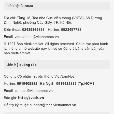
Liên hệ tòa soạn
Địa chỉ: Tầng 18, Toà nhà Cục Viễn thông (VNTA), 68 Dương
Đình Nghệ, phường Cầu Giấy, TP. Hà Nội.
Điện thoại:
02439369898
- Hotline:
0923457788
Email: vietnamnet@vietnamnet.vn
© 1997 Báo VietNamNet. All rights reserved. Chỉ được phát hành
lại thông tin từ website này khi có sự đồng ý bằng văn bản của
báo VietNamNet.
Liên hệ quảng cáo
Công ty Cổ phần Truyền thông VietNamNet
0919405885 (Hà Nội)
0919435885 (Tp.HCM)
Hotline:
-
Email: contact@vietnamnet.vn
http://vads.vn
Báo giá:
Hỗ trợ kỹ thuật: support@tech.vietnamnet.vn