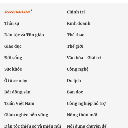
Chính trị
Thời sự
Kinh doanh
Dân tộc và Tôn giáo
Thể thao
Giáo dục
Thế giới
Đời sống
Văn hóa - Giải trí
Sức khỏe
Công nghệ
Ô tô xe máy
Du lịch
Bất động sản
Bạn đọc
Tuần Việt Nam
Công nghiệp hỗ trợ
Giảm nghèo bền vững
Nông thôn mới
Dân tộc thiểu số và miền núi
Nội dung chuyên đề