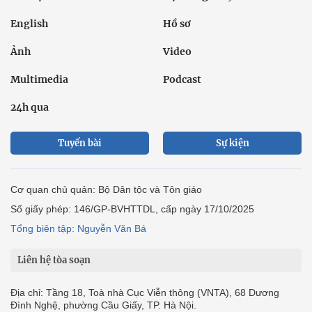
English
Hồ sơ
Ảnh
Video
Multimedia
Podcast
24h qua
Tuyến bài
Sự kiện
Cơ quan chủ quản: Bộ Dân tộc và Tôn giáo
Số giấy phép: 146/GP-BVHTTDL, cấp ngày 17/10/2025
Tổng biên tập: Nguyễn Văn Bá
Liên hệ tòa soạn
Địa chỉ: Tầng 18, Toà nhà Cục Viễn thông (VNTA), 68 Dương
Đình Nghệ, phường Cầu Giấy, TP. Hà Nội.