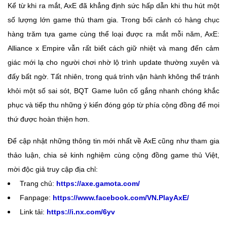
Kể từ khi ra mắt, AxE đã khẳng định sức hấp dẫn khi thu hút một
số lượng lớn game thủ tham gia. Trong bối cảnh có hàng chục
hàng trăm tựa game cùng thể loại được ra mắt mỗi năm, AxE:
Alliance x Empire vẫn rất biết cách giữ nhiệt và mang đến cảm
giác mới lạ cho người chơi nhờ lộ trình update thường xuyên và
đấy bất ngờ. Tất nhiên, trong quá trình vận hành không thể tránh
khỏi một số sai sót, BQT Game luôn cố gắng nhanh chóng khắc
phục và tiếp thu những ý kiến đóng góp từ phía cộng đồng để mọi
thứ được hoàn thiện hơn.
Để cập nhật những thông tin mới nhất về AxE cũng như tham gia
thảo luận, chia sẻ kinh nghiệm cùng cộng đồng game thủ Việt,
mời độc giả truy cập địa chỉ:
Trang chủ:
https://axe.gamota.com/​
Fanpage:
https://www.facebook.com/VN.PlayAxE/​
Link tải:
https://i.nx.com/6yv