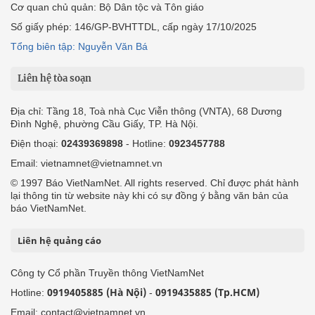
Cơ quan chủ quản: Bộ Dân tộc và Tôn giáo
Số giấy phép: 146/GP-BVHTTDL, cấp ngày 17/10/2025
Tổng biên tập: Nguyễn Văn Bá
Liên hệ tòa soạn
Địa chỉ: Tầng 18, Toà nhà Cục Viễn thông (VNTA), 68 Dương
Đình Nghệ, phường Cầu Giấy, TP. Hà Nội.
Điện thoại:
02439369898
- Hotline:
0923457788
Email: vietnamnet@vietnamnet.vn
© 1997 Báo VietNamNet. All rights reserved. Chỉ được phát hành
lại thông tin từ website này khi có sự đồng ý bằng văn bản của
báo VietNamNet.
Liên hệ quảng cáo
Công ty Cổ phần Truyền thông VietNamNet
0919405885 (Hà Nội)
0919435885 (Tp.HCM)
Hotline:
-
Email: contact@vietnamnet.vn