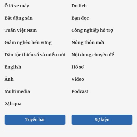
Ô tô xe máy
Du lịch
Bất động sản
Bạn đọc
Tuần Việt Nam
Công nghiệp hỗ trợ
Giảm nghèo bền vững
Nông thôn mới
Dân tộc thiểu số và miền núi
Nội dung chuyên đề
English
Hồ sơ
Ảnh
Video
Multimedia
Podcast
24h qua
Tuyến bài
Sự kiện