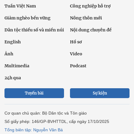
Tuần Việt Nam
Công nghiệp hỗ trợ
Giảm nghèo bền vững
Nông thôn mới
Dân tộc thiểu số và miền núi
Nội dung chuyên đề
English
Hồ sơ
Ảnh
Video
Multimedia
Podcast
24h qua
Tuyến bài
Sự kiện
Cơ quan chủ quản: Bộ Dân tộc và Tôn giáo
Số giấy phép: 146/GP-BVHTTDL, cấp ngày 17/10/2025
Tổng biên tập: Nguyễn Văn Bá