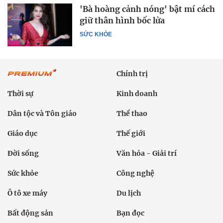
'Bà hoàng cảnh nóng' bật mí cách
giữ thân hình bốc lửa
SỨC KHỎE
Chính trị
Thời sự
Kinh doanh
Dân tộc và Tôn giáo
Thể thao
Giáo dục
Thế giới
Đời sống
Văn hóa - Giải trí
Sức khỏe
Công nghệ
Ô tô xe máy
Du lịch
Bất động sản
Bạn đọc