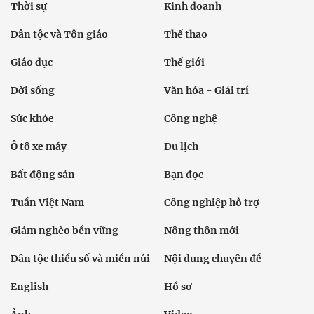
Thời sự
Kinh doanh
Dân tộc và Tôn giáo
Thể thao
Giáo dục
Thế giới
Đời sống
Văn hóa - Giải trí
Sức khỏe
Công nghệ
Ô tô xe máy
Du lịch
Bất động sản
Bạn đọc
Tuần Việt Nam
Công nghiệp hỗ trợ
Giảm nghèo bền vững
Nông thôn mới
Dân tộc thiểu số và miền núi
Nội dung chuyên đề
English
Hồ sơ