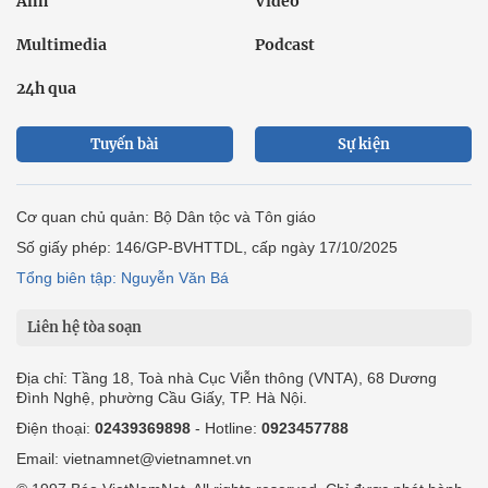
Ảnh
Video
Multimedia
Podcast
24h qua
Tuyến bài
Sự kiện
Cơ quan chủ quản: Bộ Dân tộc và Tôn giáo
Số giấy phép: 146/GP-BVHTTDL, cấp ngày 17/10/2025
Tổng biên tập: Nguyễn Văn Bá
Liên hệ tòa soạn
Địa chỉ: Tầng 18, Toà nhà Cục Viễn thông (VNTA), 68 Dương
Đình Nghệ, phường Cầu Giấy, TP. Hà Nội.
Điện thoại:
02439369898
- Hotline:
0923457788
Email: vietnamnet@vietnamnet.vn