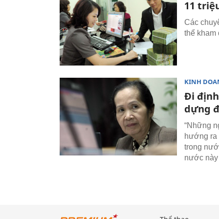
11 tri
Các chuyê
thể kham 
KINH DOA
Đi định
dựng đ
“Những ng
hướng ra 
trong nướ
nước này 