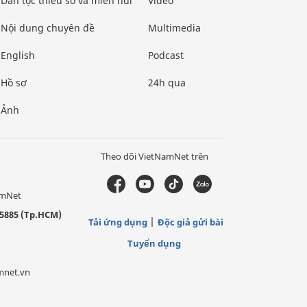
Dân tộc thiểu số và miền núi
Video
Nội dung chuyên đề
Multimedia
English
Podcast
Hồ sơ
24h qua
Ảnh
Theo dõi VietNamNet trên
amNet
5885 (Tp.HCM)
Tải ứng dụng
Độc giả gửi bài
Tuyển dụng
mnet.vn