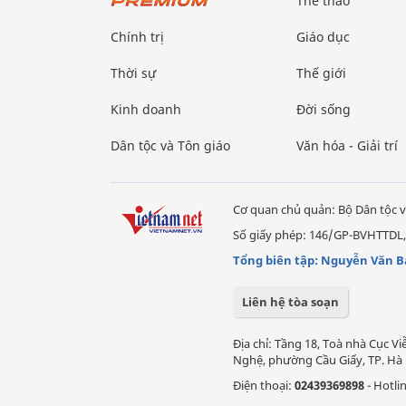
Thể thao
Chính trị
Giáo dục
Thời sự
Thế giới
Kinh doanh
Đời sống
Dân tộc và Tôn giáo
Văn hóa - Giải trí
Cơ quan chủ quản: Bộ Dân tộc v
Số giấy phép: 146/GP-BVHTTDL,
Tổng biên tập: Nguyễn Văn B
Liên hệ tòa soạn
Địa chỉ: Tầng 18, Toà nhà Cục 
Nghệ, phường Cầu Giấy, TP. Hà 
Điện thoại:
02439369898
- Hotli