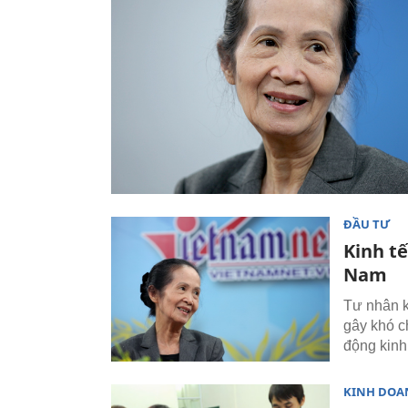
ĐẦU TƯ
Kinh t
Nam
Tư nhân k
gây khó c
động kinh 
KINH DOA