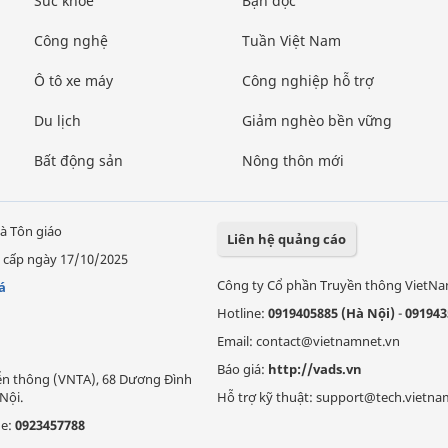
Sức khỏe
Bạn đọc
Công nghệ
Tuần Việt Nam
Ô tô xe máy
Công nghiệp hỗ trợ
Du lịch
Giảm nghèo bền vững
Bất động sản
Nông thôn mới
à Tôn giáo
Liên hệ quảng cáo
 cấp ngày 17/10/2025
Công ty Cổ phần Truyền thông VietN
á
Hotline:
0919405885 (Hà Nội)
-
091943
Email: contact@vietnamnet.vn
Báo giá:
http://vads.vn
Viễn thông (VNTA), 68 Dương Đình
Nội.
Hỗ trợ kỹ thuật: support@tech.vietna
ne:
0923457788