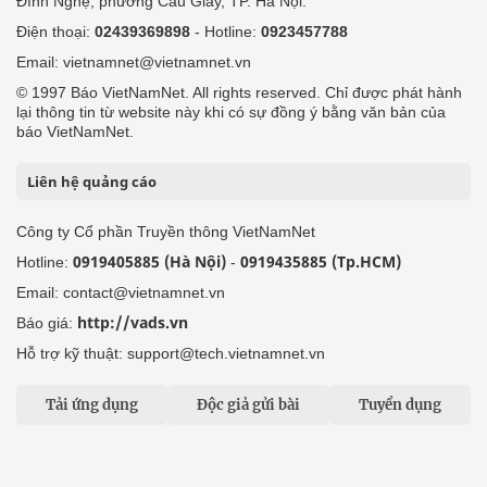
Đình Nghệ, phường Cầu Giấy, TP. Hà Nội.
Điện thoại:
02439369898
- Hotline:
0923457788
Email: vietnamnet@vietnamnet.vn
© 1997 Báo VietNamNet. All rights reserved. Chỉ được phát hành
lại thông tin từ website này khi có sự đồng ý bằng văn bản của
báo VietNamNet.
Liên hệ quảng cáo
Công ty Cổ phần Truyền thông VietNamNet
0919405885 (Hà Nội)
0919435885 (Tp.HCM)
Hotline:
-
Email: contact@vietnamnet.vn
http://vads.vn
Báo giá:
Hỗ trợ kỹ thuật: support@tech.vietnamnet.vn
Tải ứng dụng
Độc giả gửi bài
Tuyển dụng