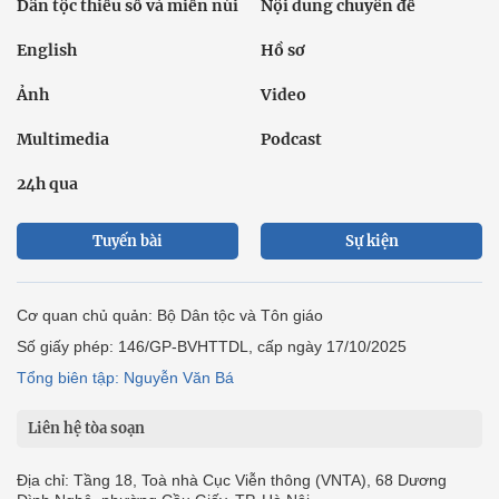
Dân tộc thiểu số và miền núi
Nội dung chuyên đề
English
Hồ sơ
Ảnh
Video
Multimedia
Podcast
24h qua
Tuyến bài
Sự kiện
Cơ quan chủ quản: Bộ Dân tộc và Tôn giáo
Số giấy phép: 146/GP-BVHTTDL, cấp ngày 17/10/2025
Tổng biên tập: Nguyễn Văn Bá
Liên hệ tòa soạn
Địa chỉ: Tầng 18, Toà nhà Cục Viễn thông (VNTA), 68 Dương