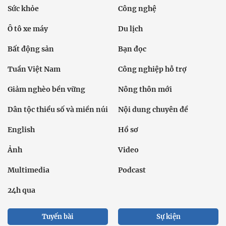
Sức khỏe
Công nghệ
Ô tô xe máy
Du lịch
Bất động sản
Bạn đọc
Tuần Việt Nam
Công nghiệp hỗ trợ
Giảm nghèo bền vững
Nông thôn mới
Dân tộc thiểu số và miền núi
Nội dung chuyên đề
English
Hồ sơ
Ảnh
Video
Multimedia
Podcast
24h qua
Tuyến bài
Sự kiện