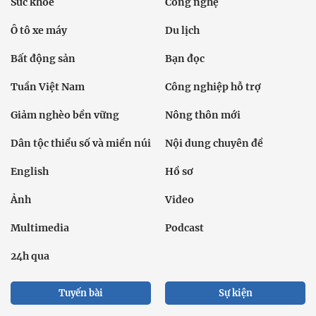
Sức khỏe
Công nghệ
Ô tô xe máy
Du lịch
Bất động sản
Bạn đọc
Tuần Việt Nam
Công nghiệp hỗ trợ
Giảm nghèo bền vững
Nông thôn mới
Dân tộc thiểu số và miền núi
Nội dung chuyên đề
English
Hồ sơ
Ảnh
Video
Multimedia
Podcast
24h qua
Tuyến bài
Sự kiện