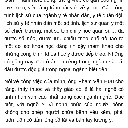
Gần 7 năm hoạt động, trang web có gần 300 nghìn
lượt xem, với hàng trăm bài viết về y học. Các công
trình lịch sử của ngành y tế nhân dân, y tế quân đội,
lịch sử y tế nhân dân một số tỉnh, lịch sử quân y một
số chiến trường, một số tạp chí y học quân sự… đã
được số hóa, được lưu chiểu theo chế độ tạo ra
một cơ sở khoa học đáng tin cậy tham khảo cho
những công trình khoa học y dược tiếp theo. Những
cố gắng này đã có ảnh hưởng trong ngành và bắt
đầu được độc giả trong ngoài ngành biết đến.
Nói về công việc của mình, ông Phạm Văn Hựu cho
rằng, thầy thuốc và thầy giáo có lẽ là hai nghề có
tính nhân văn cao nhất trong các ngành nghề. Đặc
biệt, với nghề Y, vì hạnh phúc của người bệnh
không cho phép người chữa bệnh yếu kém, phải
luôn luôn có tấm lòng bồ tát và bàn tay lương y.