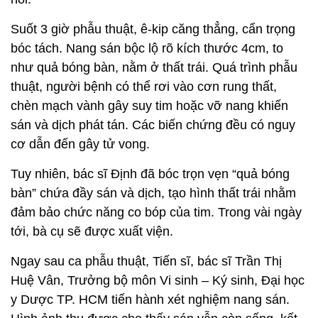
Suốt 3 giờ phẫu thuật, ê-kip căng thẳng, cẩn trọng
bóc tách. Nang sán bộc lộ rõ kích thước 4cm, to
như quả bóng bàn, nằm ở thất trái. Quá trình phẫu
thuật, người bệnh có thể rơi vào cơn rung thất,
chèn mạch vành gây suy tim hoặc vỡ nang khiến
sán và dịch phát tán. Các biến chứng đều có nguy
cơ dẫn đến gây tử vong.
Tuy nhiên, bác sĩ Định đã bóc trọn vẹn “quả bóng
bàn” chứa đầy sán và dịch, tạo hình thất trái nhằm
đảm bảo chức năng co bóp của tim. Trong vài ngày
tới, bà cụ sẽ được xuất viện.
Ngay sau ca phẫu thuật, Tiến sĩ, bác sĩ Trần Thị
Huệ Vân, Trưởng bộ môn Vi sinh – Ký sinh, Đại học
y Dược TP. HCM tiến hành xét nghiệm nang sán.