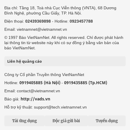
Địa chỉ: Tầng 18, Toà nhà Cục Viễn thông (VNTA), 68 Dương
Đình Nghệ, phường Cầu Giấy, TP. Hà Nội.
Điện thoại:
02439369898
- Hotline:
0923457788
Email: vietnamnet@vietnamnet.vn
© 1997 Báo VietNamNet. All rights reserved. Chỉ được phát hành
lại thông tin từ website này khi có sự đồng ý bằng văn bản của
báo VietNamNet.
Liên hệ quảng cáo
Công ty Cổ phần Truyền thông VietNamNet
0919405885 (Hà Nội)
0919435885 (Tp.HCM)
Hotline:
-
Email: contact@vietnamnet.vn
http://vads.vn
Báo giá:
Hỗ trợ kỹ thuật: support@tech.vietnamnet.vn
Tải ứng dụng
Độc giả gửi bài
Tuyển dụng