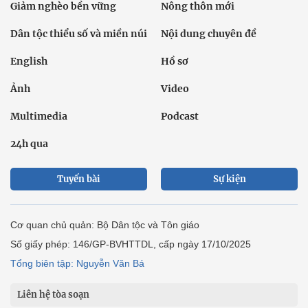
Giảm nghèo bền vững
Nông thôn mới
Dân tộc thiểu số và miền núi
Nội dung chuyên đề
English
Hồ sơ
Ảnh
Video
Multimedia
Podcast
24h qua
Tuyến bài
Sự kiện
Cơ quan chủ quản: Bộ Dân tộc và Tôn giáo
Số giấy phép: 146/GP-BVHTTDL, cấp ngày 17/10/2025
Tổng biên tập: Nguyễn Văn Bá
Liên hệ tòa soạn