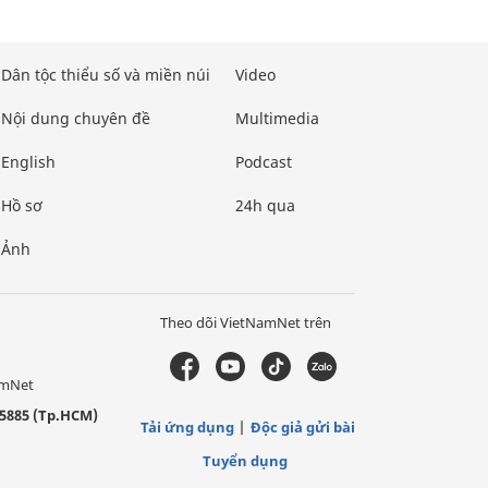
Dân tộc thiểu số và miền núi
Video
Nội dung chuyên đề
Multimedia
English
Podcast
Hồ sơ
24h qua
Ảnh
Theo dõi VietNamNet trên
amNet
5885 (Tp.HCM)
Tải ứng dụng
Độc giả gửi bài
Tuyển dụng