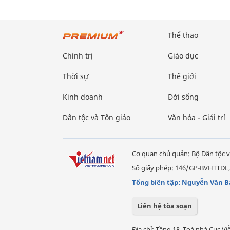
Thể thao
Chính trị
Giáo dục
Thời sự
Thế giới
Kinh doanh
Đời sống
Dân tộc và Tôn giáo
Văn hóa - Giải trí
Cơ quan chủ quản: Bộ Dân tộc v
Số giấy phép: 146/GP-BVHTTDL,
Tổng biên tập: Nguyễn Văn B
Liên hệ tòa soạn
Địa chỉ: Tầng 18, Toà nhà Cục 