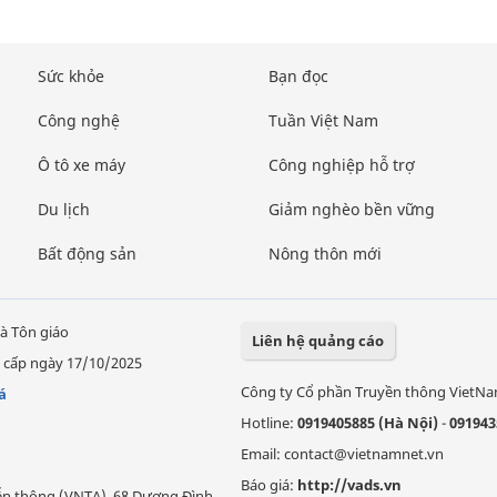
Sức khỏe
Bạn đọc
Công nghệ
Tuần Việt Nam
Ô tô xe máy
Công nghiệp hỗ trợ
Du lịch
Giảm nghèo bền vững
Bất động sản
Nông thôn mới
à Tôn giáo
Liên hệ quảng cáo
 cấp ngày 17/10/2025
Công ty Cổ phần Truyền thông VietN
á
Hotline:
0919405885 (Hà Nội)
-
091943
Email: contact@vietnamnet.vn
Báo giá:
http://vads.vn
Viễn thông (VNTA), 68 Dương Đình