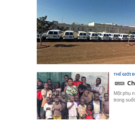
THẾ GIỚI 
Ch
Một phụ n
trong suố