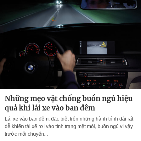
Những mẹo vặt chống buồn ngủ hiệu
quả khi lái xe vào ban đêm
Lái xe vào ban đêm, đặc biệt trên những hành trình dài rất
dễ khiến tài xế rơi vào tình trạng mệt mỏi, buồn ngủ vì vậy
trước mỗi chuyến...