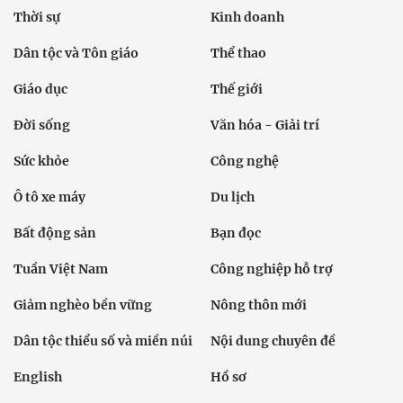
Thời sự
Kinh doanh
Dân tộc và Tôn giáo
Thể thao
Giáo dục
Thế giới
Đời sống
Văn hóa - Giải trí
Sức khỏe
Công nghệ
Ô tô xe máy
Du lịch
Bất động sản
Bạn đọc
Tuần Việt Nam
Công nghiệp hỗ trợ
Giảm nghèo bền vững
Nông thôn mới
Dân tộc thiểu số và miền núi
Nội dung chuyên đề
English
Hồ sơ