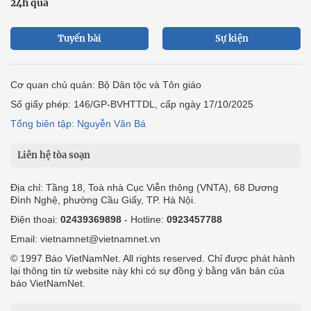
24h qua
Tuyến bài
Sự kiện
Cơ quan chủ quản: Bộ Dân tộc và Tôn giáo
Số giấy phép: 146/GP-BVHTTDL, cấp ngày 17/10/2025
Tổng biên tập: Nguyễn Văn Bá
Liên hệ tòa soạn
Địa chỉ: Tầng 18, Toà nhà Cục Viễn thông (VNTA), 68 Dương
Đình Nghệ, phường Cầu Giấy, TP. Hà Nội.
Điện thoại:
02439369898
- Hotline:
0923457788
Email: vietnamnet@vietnamnet.vn
© 1997 Báo VietNamNet. All rights reserved. Chỉ được phát hành
lại thông tin từ website này khi có sự đồng ý bằng văn bản của
báo VietNamNet.