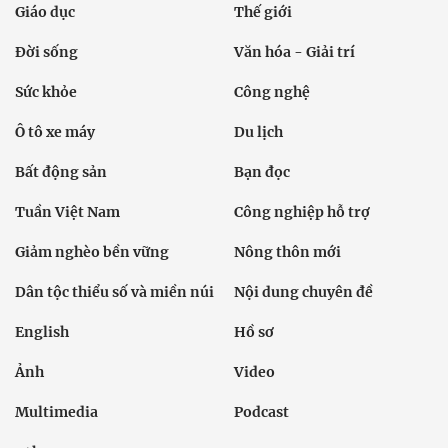
Giáo dục
Thế giới
Đời sống
Văn hóa - Giải trí
Sức khỏe
Công nghệ
Ô tô xe máy
Du lịch
Bất động sản
Bạn đọc
Tuần Việt Nam
Công nghiệp hỗ trợ
Giảm nghèo bền vững
Nông thôn mới
Dân tộc thiểu số và miền núi
Nội dung chuyên đề
English
Hồ sơ
Ảnh
Video
Multimedia
Podcast