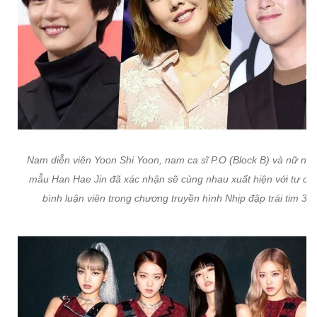
Nam diễn viên Yoon Shi Yoon, nam ca sĩ P.O (Block B) và nữ ngư
mẫu Han Hae Jin đã xác nhận sẽ cùng nhau xuất hiện với tư cá
bình luận viên trong chương truyền hình Nhịp đập trái tim 3.