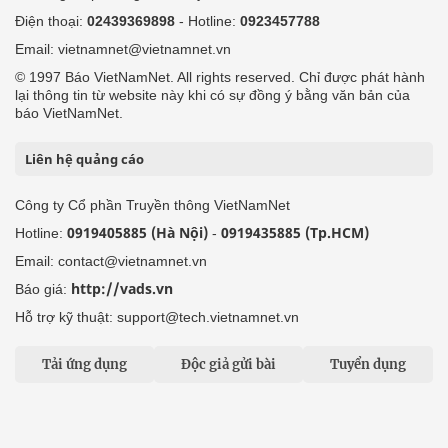
Ảnh
Video
Multimedia
Podcast
24h qua
Tuyến bài
Sự kiện
Cơ quan chủ quản: Bộ Dân tộc và Tôn giáo
Số giấy phép: 146/GP-BVHTTDL, cấp ngày 17/10/2025
Tổng biên tập: Nguyễn Văn Bá
Liên hệ tòa soạn
Địa chỉ: Tầng 18, Toà nhà Cục Viễn thông (VNTA), 68 Dương
Đình Nghệ, phường Cầu Giấy, TP. Hà Nội.
Điện thoại:
02439369898
- Hotline:
0923457788