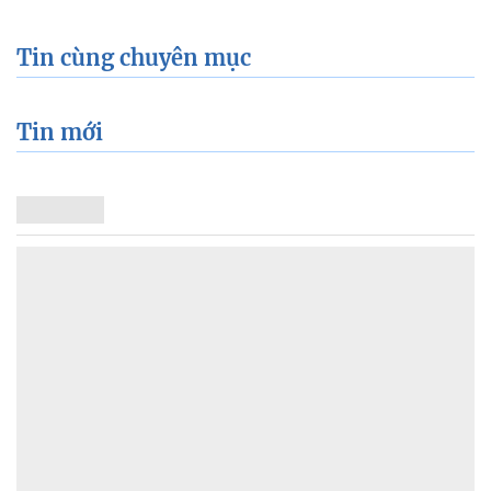
Xem thêm về:
Sao Hàn
covid-19
BlackPink
Twice
YG
BTS
Baek Yerin
jyp