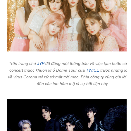
Trên trang chủ
JYP
đã đăng một thông báo về việc tạm hoãn các 
concert thuộc khuôn khổ Dome Tour của
TWICE
trước những lo n
về virus Corona tại xứ sở mặt trời mọc. Phía công ty cũng gửi lời xin
đến các fan hâm mộ vì sự bất tiện này.