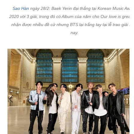
Sao Hàn
ngày 28/2: Baek Yerin đại thắng tại Korean Music Awa
2020 với 3 giải, trong đó có Album của năm cho Our love is great.
nhận được nhiều đề cử nhưng BTS lại trắng tay tại lễ trao giải n
nay.