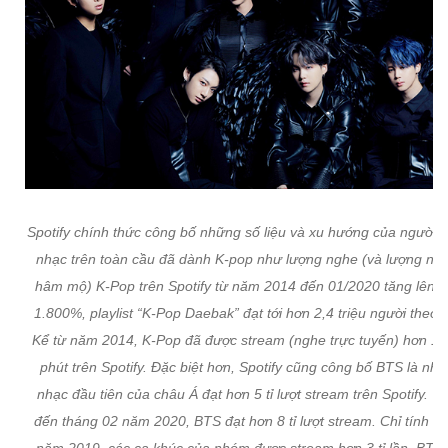
Spotify chính thức công bố những số liệu và xu hướng của người 
nhạc trên toàn cầu đã dành K-pop như lượng nghe (và lượng ng
hâm mộ) K-Pop trên Spotify từ năm 2014 đến 01/2020 tăng lên 
1.800%, playlist “K-Pop Daebak” đạt tới hơn 2,4 triệu người theo d
Kể từ năm 2014, K-Pop đã được stream (nghe trực tuyến) hơn 134
phút trên Spotify. Đặc biệt hơn, Spotify cũng công bố BTS là nh
nhạc đầu tiên của châu Á đạt hơn 5 tỉ lượt stream trên Spotify. T
đến tháng 02 năm 2020, BTS đạt hơn 8 tỉ lượt stream. Chỉ tính ri