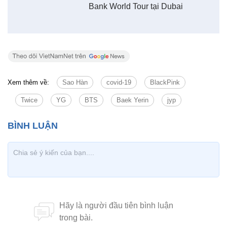
Cảnh sát xác nhận B.I hoàn toàn âm tính với ma túy. Kể từ khi sca
nổ ra, B.I không còn xuất hiện trước công chúng. Nam thần tượng
chăm chỉ làm nhạc và gần đây đã quyên góp 100.000 khẩu trang 
việc phòng chống dịch covid-19.
Lê Hiếu
TWICE, MONSTA X tham gia Music
Bank World Tour tại Dubai