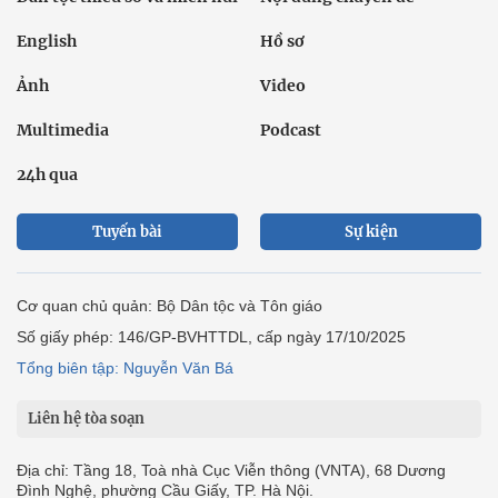
Chính trị
Thời sự
Kinh doanh
Dân tộc và Tôn giáo
Thể thao
Giáo dục
Thế giới
Đời sống
Văn hóa - Giải trí
Sức khỏe
Công nghệ
Ô tô xe máy
Du lịch
Bất động sản
Bạn đọc
Tuần Việt Nam
Công nghiệp hỗ trợ
Giảm nghèo bền vững
Nông thôn mới
Dân tộc thiểu số và miền núi
Nội dung chuyên đề
English
Hồ sơ