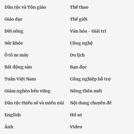
Dân tộc và Tôn giáo
Thể thao
Giáo dục
Thế giới
Đời sống
Văn hóa - Giải trí
Sức khỏe
Công nghệ
Ô tô xe máy
Du lịch
Bất động sản
Bạn đọc
Tuần Việt Nam
Công nghiệp hỗ trợ
Giảm nghèo bền vững
Nông thôn mới
Dân tộc thiểu số và miền núi
Nội dung chuyên đề
English
Hồ sơ
Ảnh
Video