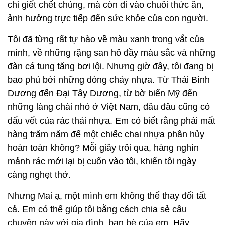
chỉ giết chết chúng, mà còn đi vào chuỗi thức ăn,
ảnh hưởng trực tiếp đến sức khỏe của con người.
Tôi đã từng rất tự hào về màu xanh trong vắt của
mình, về những rặng san hô đầy màu sắc và những
đàn cá tung tăng bơi lội. Nhưng giờ đây, tôi đang bị
bao phủ bởi những dòng chảy nhựa. Từ Thái Bình
Dương đến Đại Tây Dương, từ bờ biển Mỹ đến
những làng chài nhỏ ở Việt Nam, đâu đâu cũng có
dấu vết của rác thải nhựa. Em có biết rằng phải mất
hàng trăm năm để một chiếc chai nhựa phân hủy
hoàn toàn không? Mỗi giây trôi qua, hàng nghìn
mảnh rác mới lại bị cuốn vào tôi, khiến tôi ngày
càng nghẹt thở.
Nhưng Mai ạ, một mình em không thể thay đổi tất
cả. Em có thể giúp tôi bằng cách chia sẻ câu
chuyện này với gia đình, bạn bè của em. Hãy