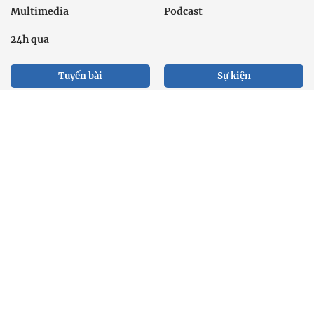
Multimedia
Podcast
24h qua
Tuyến bài
Sự kiện
Cơ quan chủ quản: Bộ Dân tộc và Tôn giáo
Số giấy phép: 146/GP-BVHTTDL, cấp ngày 17/10/2025
Tổng biên tập: Nguyễn Văn Bá
Liên hệ tòa soạn
Địa chỉ: Tầng 18, Toà nhà Cục Viễn thông (VNTA), 68 Dương
Đình Nghệ, phường Cầu Giấy, TP. Hà Nội.
Điện thoại:
02439369898
- Hotline:
0923457788
Email: vietnamnet@vietnamnet.vn
© 1997 Báo VietNamNet. All rights reserved. Chỉ được phát hành
lại thông tin từ website này khi có sự đồng ý bằng văn bản của