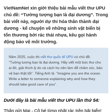
VietNamNet xin giới thiệu bài mẫu viết thư UPU
chủ đề: “Tưởng tượng bạn là đại dương”. Trong
bài viết này, người dự thi hóa thân thành đại
dương - kể chuyện về những sinh vật biển bị
tổn thương bởi rác thải nhựa, kêu gọi hành
động bảo vệ môi trường.
Năm 2025, cuộc thi
viết thư quốc tế UPU
có chủ đề:
“Tưởng tượng bạn là đại dương. Hãy viết một bức thư cho
ai đó, giải thích lý do và cách họ nên làm để chăm sóc, bảo
vệ bạn thật tốt”. Tiếng Anh là: “Imagine you are the ocean.
Write a letter to someone explaining why and how they
should take good care of you”.
Dưới đây là bài mẫu viết thư UPU lần thứ 54:
Thân gửi Mai - Cô bé từng nhặt rác trên bãi biển!