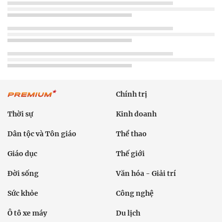
Chính trị
Thời sự
Kinh doanh
Dân tộc và Tôn giáo
Thể thao
Giáo dục
Thế giới
Đời sống
Văn hóa - Giải trí
Sức khỏe
Công nghệ
Ô tô xe máy
Du lịch