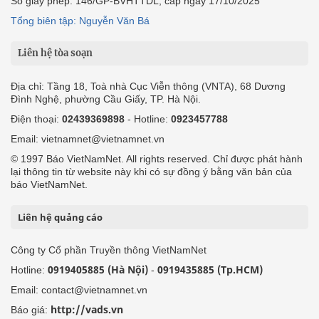
Số giấy phép: 146/GP-BVHTTDL, cấp ngày 17/10/2025
Tổng biên tập: Nguyễn Văn Bá
Liên hệ tòa soạn
Địa chỉ: Tầng 18, Toà nhà Cục Viễn thông (VNTA), 68 Dương
Đình Nghệ, phường Cầu Giấy, TP. Hà Nội.
Điện thoại:
02439369898
- Hotline:
0923457788
Email: vietnamnet@vietnamnet.vn
© 1997 Báo VietNamNet. All rights reserved. Chỉ được phát hành
lại thông tin từ website này khi có sự đồng ý bằng văn bản của
báo VietNamNet.
Liên hệ quảng cáo
Công ty Cổ phần Truyền thông VietNamNet
0919405885 (Hà Nội)
0919435885 (Tp.HCM)
Hotline:
-
Email: contact@vietnamnet.vn
http://vads.vn
Báo giá: