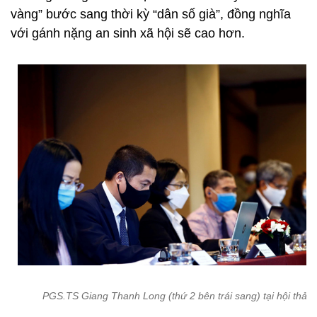
vàng” bước sang thời kỳ “dân số già”, đồng nghĩa
với gánh nặng an sinh xã hội sẽ cao hơn.
PGS.TS Giang Thanh Long (thứ 2 bên trái sang) tại hội thảo