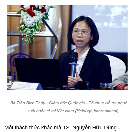
Bà Trần Bích Thủy - Giám đốc Quốc gia - Tổ chức Hỗ trợ người 
tuổi quốc tế tại Việt Nam (HelpAge International)
Một thách thức khác mà TS. Nguyễn Hữu Dũng -