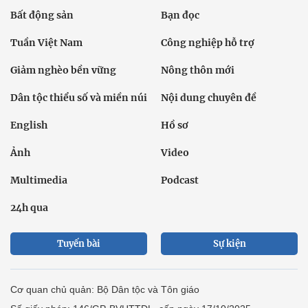
Bất động sản
Bạn đọc
Tuần Việt Nam
Công nghiệp hỗ trợ
Giảm nghèo bền vững
Nông thôn mới
Dân tộc thiểu số và miền núi
Nội dung chuyên đề
English
Hồ sơ
Ảnh
Video
Multimedia
Podcast
24h qua
Tuyến bài
Sự kiện
Cơ quan chủ quản: Bộ Dân tộc và Tôn giáo