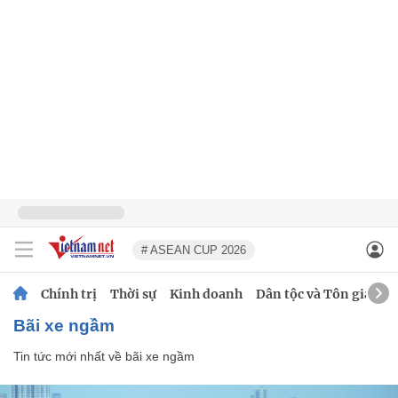
# ASEAN CUP 2026
Chính trị
Thời sự
Kinh doanh
Dân tộc và Tôn giáo
bãi xe ngầm
Tin tức mới nhất về
bãi xe ngầm