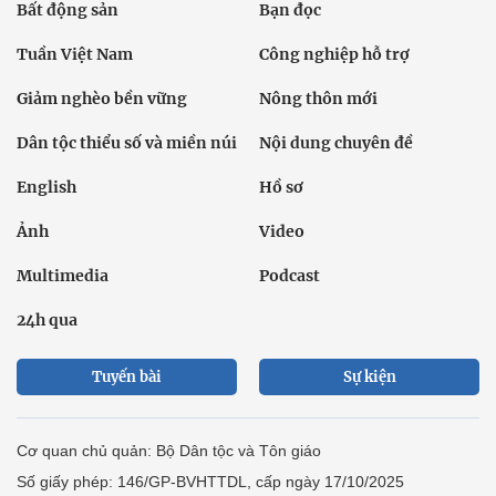
Bất động sản
Bạn đọc
Tuần Việt Nam
Công nghiệp hỗ trợ
Giảm nghèo bền vững
Nông thôn mới
Dân tộc thiểu số và miền núi
Nội dung chuyên đề
English
Hồ sơ
Ảnh
Video
Multimedia
Podcast
24h qua
Tuyến bài
Sự kiện
Cơ quan chủ quản: Bộ Dân tộc và Tôn giáo
Số giấy phép: 146/GP-BVHTTDL, cấp ngày 17/10/2025