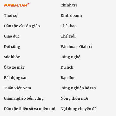
Chính trị
Thời sự
Kinh doanh
Dân tộc và Tôn giáo
Thể thao
Giáo dục
Thế giới
Đời sống
Văn hóa - Giải trí
Sức khỏe
Công nghệ
Ô tô xe máy
Du lịch
Bất động sản
Bạn đọc
Tuần Việt Nam
Công nghiệp hỗ trợ
Giảm nghèo bền vững
Nông thôn mới
Dân tộc thiểu số và miền núi
Nội dung chuyên đề