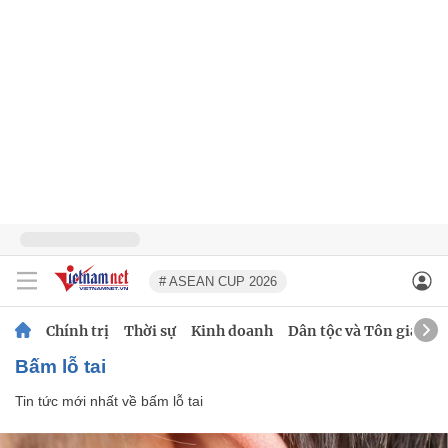
# ASEAN CUP 2026
Chính trị
Thời sự
Kinh doanh
Dân tộc và Tôn giáo
bấm lỗ tai
Tin tức mới nhất về
bấm lỗ tai