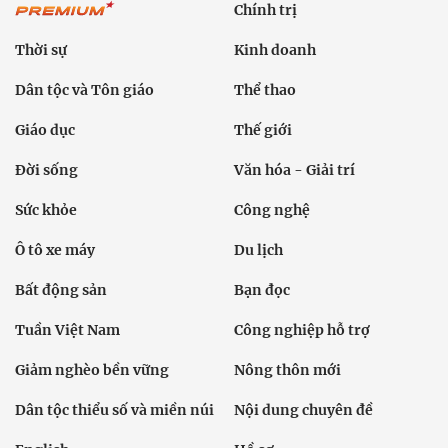
Chính trị
Thời sự
Kinh doanh
Dân tộc và Tôn giáo
Thể thao
Giáo dục
Thế giới
Đời sống
Văn hóa - Giải trí
Sức khỏe
Công nghệ
Ô tô xe máy
Du lịch
Bất động sản
Bạn đọc
Tuần Việt Nam
Công nghiệp hỗ trợ
Giảm nghèo bền vững
Nông thôn mới
Dân tộc thiểu số và miền núi
Nội dung chuyên đề