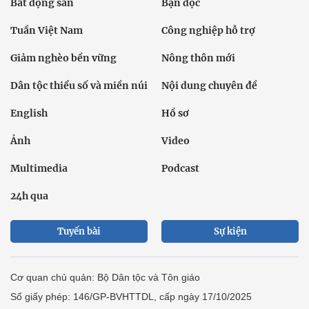
Bất động sản
Bạn đọc
Tuần Việt Nam
Công nghiệp hỗ trợ
Giảm nghèo bền vững
Nông thôn mới
Dân tộc thiểu số và miền núi
Nội dung chuyên đề
English
Hồ sơ
Ảnh
Video
Multimedia
Podcast
24h qua
Tuyến bài
Sự kiện
Cơ quan chủ quản: Bộ Dân tộc và Tôn giáo
Số giấy phép: 146/GP-BVHTTDL, cấp ngày 17/10/2025