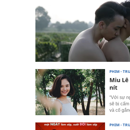
PHIM - TR
Miu Lê
nít
“Với sự n
sẽ bị cấm
và cố gắn
PHIM - TR