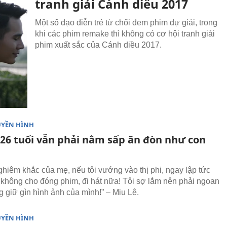
tranh giải Cánh diều 2017
Một số đạo diễn trẻ từ chối đem phim dự giải, trong
khi các phim remake thì không có cơ hội tranh giải
phim xuất sắc của Cánh diều 2017.
UYỀN HÌNH
 26 tuổi vẫn phải nằm sấp ăn đòn như con
ghiêm khắc của mẹ, nếu tôi vướng vào thị phi, ngay lập tức
 không cho đóng phim, đi hát nữa! Tôi sợ lắm nên phải ngoan
g giữ gìn hình ảnh của mình!” – Miu Lê.
UYỀN HÌNH