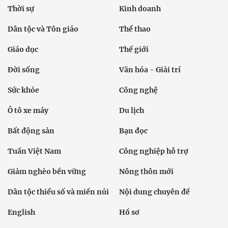
Thời sự
Kinh doanh
Dân tộc và Tôn giáo
Thể thao
Giáo dục
Thế giới
Đời sống
Văn hóa - Giải trí
Sức khỏe
Công nghệ
Ô tô xe máy
Du lịch
Bất động sản
Bạn đọc
Tuần Việt Nam
Công nghiệp hỗ trợ
Giảm nghèo bền vững
Nông thôn mới
Dân tộc thiểu số và miền núi
Nội dung chuyên đề
English
Hồ sơ