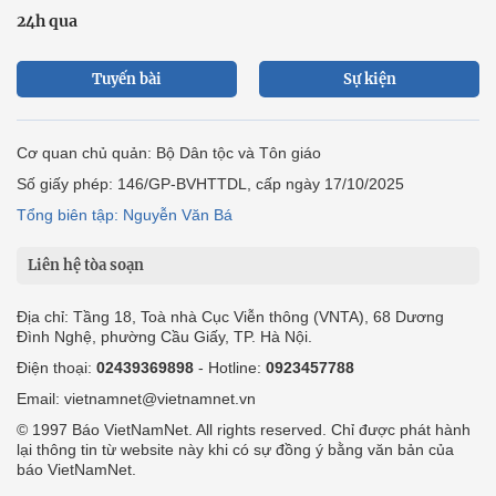
24h qua
Tuyến bài
Sự kiện
Cơ quan chủ quản: Bộ Dân tộc và Tôn giáo
Số giấy phép: 146/GP-BVHTTDL, cấp ngày 17/10/2025
Tổng biên tập: Nguyễn Văn Bá
Liên hệ tòa soạn
Địa chỉ: Tầng 18, Toà nhà Cục Viễn thông (VNTA), 68 Dương
Đình Nghệ, phường Cầu Giấy, TP. Hà Nội.
Điện thoại:
02439369898
- Hotline:
0923457788
Email: vietnamnet@vietnamnet.vn
© 1997 Báo VietNamNet. All rights reserved. Chỉ được phát hành
lại thông tin từ website này khi có sự đồng ý bằng văn bản của
báo VietNamNet.