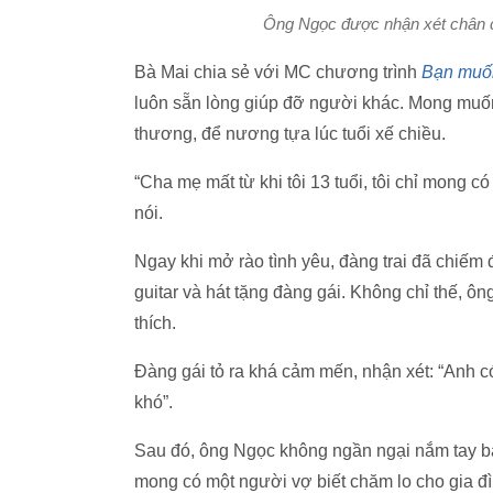
Ông Ngọc được nhận xét chân c
Bà Mai chia sẻ với MC chương trình
Bạn muố
luôn sẵn lòng giúp đỡ người khác. Mong muốn
thương, để nương tựa lúc tuổi xế chiều.
“Cha mẹ mất từ khi tôi 13 tuổi, tôi chỉ mong c
nói.
Ngay khi mở rào tình yêu, đàng trai đã chiếm 
guitar và hát tặng đàng gái. Không chỉ thế, 
thích.
Đàng gái tỏ ra khá cảm mến, nhận xét: “Anh c
khó”.
Sau đó, ông Ngọc không ngần ngại nắm tay b
mong có một người vợ biết chăm lo cho gia đ