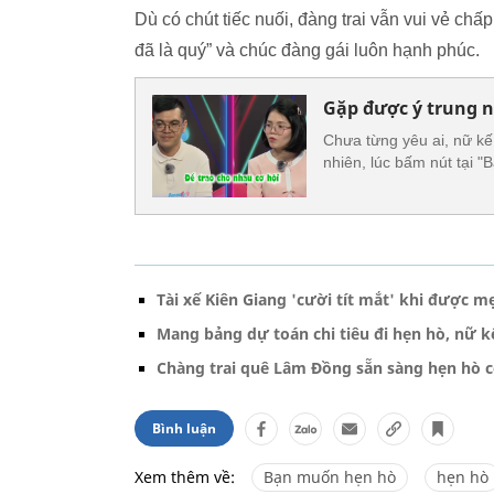
Dù có chút tiếc nuối, đàng trai vẫn vui vẻ ch
đã là quý” và chúc đàng gái luôn hạnh phúc.
Gặp được ý trung n
Chưa từng yêu ai, nữ kế
nhiên, lúc bấm nút tại "
Tài xế Kiên Giang 'cười tít mắt' khi được 
Mang bảng dự toán chi tiêu đi hẹn hò, nữ kế
Chàng trai quê Lâm Đồng sẵn sàng hẹn hò c
Bình luận
Xem thêm về:
Bạn muốn hẹn hò
hẹn hò