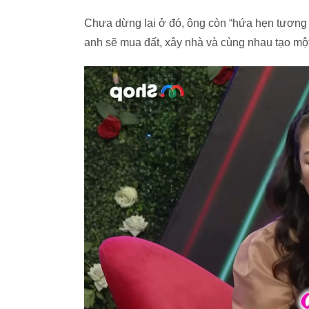
Chưa dừng lại ở đó, ông còn “hứa hẹn tương l
anh sẽ mua đất, xây nhà và cùng nhau tạo một