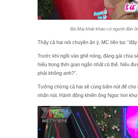
Bà Mai khát khao có người đàn ô
Thấy cả hai nói chuyện ăn ý, MC liên tục "đẩy
Trước khi ngồi vào ghế nóng, đàng gái chia s
hiểu trong thời gian ngắn nhất có thể. Nếu đượ
phải không anh?".
Tưởng chừng cả hai sẽ cùng bấm nút để cho n
nhấn nút. Hành động khiến ông Ngọc hơi khựng