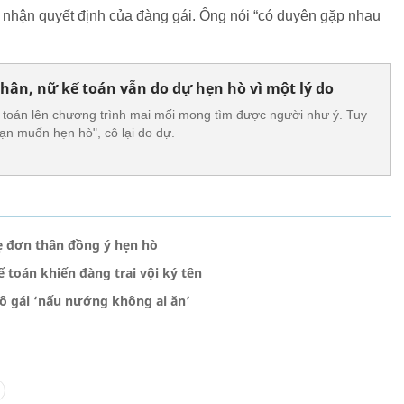
ấp nhận quyết định của đàng gái. Ông nói “có duyên gặp nhau
hân, nữ kế toán vẫn do dự hẹn hò vì một lý do
 toán lên chương trình mai mối mong tìm được người như ý. Tuy
Bạn muốn hẹn hò", cô lại do dự.
mẹ đơn thân đồng ý hẹn hò
 toán khiến đàng trai vội ký tên
ô gái ‘nấu nướng không ai ăn’