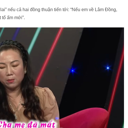
ai” nếu cả hai đồng thuận tiến tới: “Nếu em về Lâm Đồng,
 tổ ấm mới”.