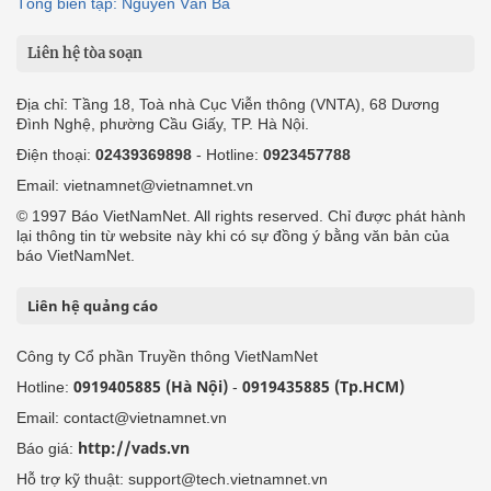
Tổng biên tập: Nguyễn Văn Bá
Liên hệ tòa soạn
Địa chỉ: Tầng 18, Toà nhà Cục Viễn thông (VNTA), 68 Dương
Đình Nghệ, phường Cầu Giấy, TP. Hà Nội.
Điện thoại:
02439369898
- Hotline:
0923457788
Email: vietnamnet@vietnamnet.vn
© 1997 Báo VietNamNet. All rights reserved. Chỉ được phát hành
lại thông tin từ website này khi có sự đồng ý bằng văn bản của
báo VietNamNet.
Liên hệ quảng cáo
Công ty Cổ phần Truyền thông VietNamNet
0919405885 (Hà Nội)
0919435885 (Tp.HCM)
Hotline:
-
Email: contact@vietnamnet.vn
http://vads.vn
Báo giá:
Hỗ trợ kỹ thuật: support@tech.vietnamnet.vn