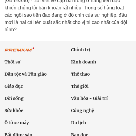
(GameSao) - Bài viết về cặp bài trùng ở hàng tiền đạo
khiến chúng tôi băn khoăn rất nhiều. Trong số hàng loạt
các ngôi sao tiền đạo đang ở độ chín của sự nghiệp, đâu
mới là hai cái tên xuất sắc nhất cho vị tri cao nhất của đội
hình?
Chính trị
Thời sự
Kinh doanh
Dân tộc và Tôn giáo
Thể thao
Giáo dục
Thế giới
Đời sống
Văn hóa - Giải trí
Sức khỏe
Công nghệ
Ô tô xe máy
Du lịch
Bất động sản
Bạn đọc