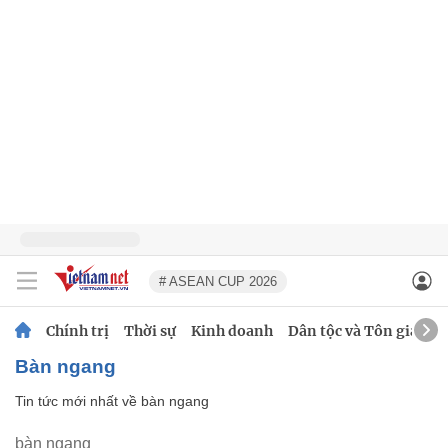
# ASEAN CUP 2026
Chính trị
Thời sự
Kinh doanh
Dân tộc và Tôn giáo
bàn ngang
Tin tức mới nhất về
bàn ngang
bàn ngang