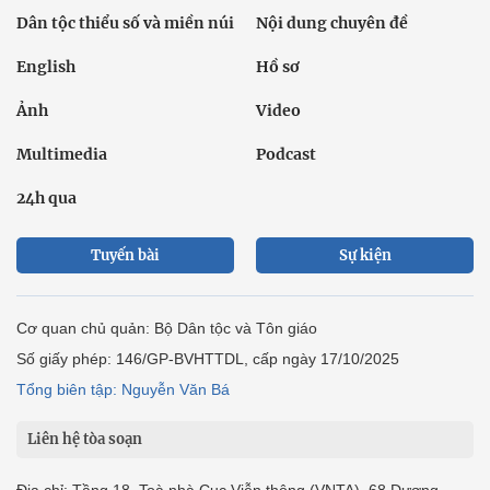
Dân tộc thiểu số và miền núi
Nội dung chuyên đề
English
Hồ sơ
Ảnh
Video
Multimedia
Podcast
24h qua
Tuyến bài
Sự kiện
Cơ quan chủ quản: Bộ Dân tộc và Tôn giáo
Số giấy phép: 146/GP-BVHTTDL, cấp ngày 17/10/2025
Tổng biên tập: Nguyễn Văn Bá
Liên hệ tòa soạn
Địa chỉ: Tầng 18, Toà nhà Cục Viễn thông (VNTA), 68 Dương