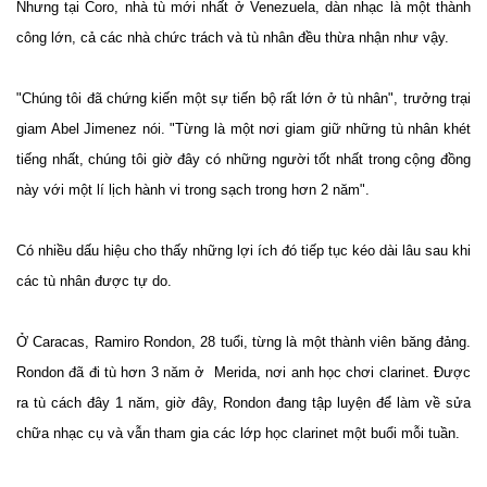
Nhưng tại Coro, nhà tù mới nhất ở Venezuela, dàn nhạc là một thành
công lớn, cả các nhà chức trách và tù nhân đều thừa nhận như vậy.
"Chúng tôi đã chứng kiến một sự tiến bộ rất lớn ở tù nhân", trưởng trại
giam Abel Jimenez nói. "Từng là một nơi giam giữ những tù nhân khét
tiếng nhất, chúng tôi giờ đây có những người tốt nhất trong cộng đồng
này với một lí lịch hành vi trong sạch trong hơn 2 năm".
Có nhiều dấu hiệu cho thấy những lợi ích đó tiếp tục kéo dài lâu sau khi
các tù nhân được tự do.
Ở Caracas, Ramiro Rondon, 28 tuổi, từng là một thành viên băng đảng.
Rondon đã đi tù hơn 3 năm ở Merida, nơi anh học chơi clarinet. Được
ra tù cách đây 1 năm, giờ đây, Rondon đang tập luyện để làm về sửa
chữa nhạc cụ và vẫn tham gia các lớp học clarinet một buổi mỗi tuần.