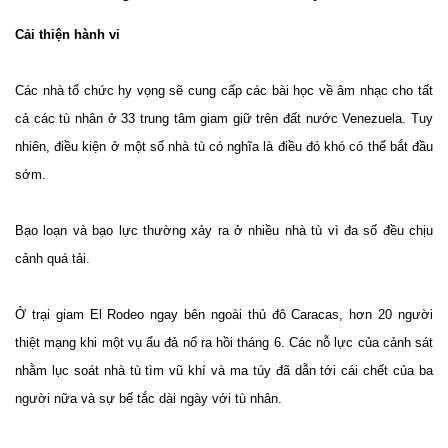
Cải thiện hành vi
Các nhà tổ chức hy vọng sẽ cung cấp các bài học về âm nhạc cho tất
cả các tù nhân ở 33 trung tâm giam giữ trên đất nước Venezuela. Tuy
nhiên, điều kiện ở một số nhà tù có nghĩa là điều đó khó có thể bắt đầu
sớm.
Bạo loạn và bạo lực thường xảy ra ở nhiều nhà tù vì đa số đều chịu
cảnh quá tải.
Ở trại giam El Rodeo ngay bên ngoài thủ đô Caracas, hơn 20 người
thiệt mạng khi một vụ ẩu đả nổ ra hồi tháng 6. Các nỗ lực của cảnh sát
nhằm lục soát nhà tù tìm vũ khí và ma túy đã dẫn tới cái chết của ba
người nữa và sự bế tắc dài ngày với tù nhân.