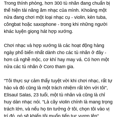
Trong thính phòng, hơn 300 tù nhân đang chuẩn bị
thể hiện tài năng âm nhạc của mình. Khoảng một
nửa đang chơi một loại nhạc cụ - violin, kèn tuba,
côngbat hoặc saxophone - trong khi những người
khác luyện giọng hát hợp xướng.
Chơi nhạc và hợp xướng là các hoạt động hàng
ngày phổ biến nhất dành cho các tù nhân ở đây -
hơn cả nghề mộc, cơ khí hay may vá. Có hơn một
nửa các tù nhân ở Coro tham gia.
"Tôi thực sự cảm thấy tuyệt vời khi chơi nhạc, rất tự
hào và đó cũng là một trách nhiệm rất lớn với tôi",
Elisaul Salas, 23 tuổi, một tù nhân và cũng là chỉ
huy dàn nhạc nói. "Là cây violin chính là mang trọng
trách lớn, và nếu họ tin tưởng ở tôi, chọn tôi vào vị
trí đó, nó sẽ khiến tôi muốn tiếp tục vươn lên".