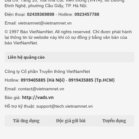
Đình Nghệ, phường Cầu Giấy, TP. Hà Nội.
Điện thoại:
02439369898
- Hotline:
0923457788
Email: vietnamnet@vietnamnet.vn
© 1997 Báo VietNamNet. All rights reserved. Chỉ được phát hành
lại thông tin từ website này khi có sự đồng ý bằng văn bản của
báo VietNamNet.
Liên hệ quảng cáo
Công ty Cổ phần Truyền thông VietNamNet
0919405885 (Hà Nội)
0919435885 (Tp.HCM)
Hotline:
-
Email: contact@vietnamnet.vn
http://vads.vn
Báo giá:
Hỗ trợ kỹ thuật: support@tech.vietnamnet.vn
Tải ứng dụng
Độc giả gửi bài
Tuyển dụng