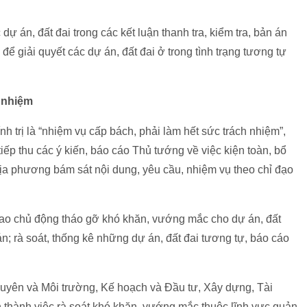
ự án, đất đai trong các kết luận thanh tra, kiểm tra, bản án
g để giải quyết các dự án, đất đai ở trong tình trạng tương tự
h nhiệm
 trị là “nhiệm vụ cấp bách, phải làm hết sức trách nhiệm”,
ếp thu các ý kiến, báo cáo Thủ tướng về việc kiện toàn, bổ
địa phương bám sát nội dung, yêu cầu, nhiệm vụ theo chỉ đạo
iao chủ động tháo gỡ khó khăn, vướng mắc cho dự án, đất
 án; rà soát, thống kê những dự án, đất đai tương tự, báo cáo
guyên và Môi trường, Kế hoạch và Đầu tư, Xây dựng, Tài
hành việc rà soát khó khăn, vướng mắc thuộc lĩnh vực quản