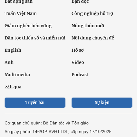
Bất động sản
Bạn đọc
Tuần Việt Nam
Công nghiệp hỗ trợ
Giảm nghèo bền vững
Nông thôn mới
Dân tộc thiểu số và miền núi
Nội dung chuyên đề
English
Hồ sơ
Ảnh
Video
Multimedia
Podcast
24h qua
Tuyến bài
Sự kiện
Cơ quan chủ quản: Bộ Dân tộc và Tôn giáo
Số giấy phép: 146/GP-BVHTTDL, cấp ngày 17/10/2025