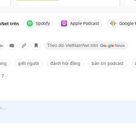
Spotify
Apple Podcast
Google 
Net trên
ạng
giết người
đánh hội đồng
bản tin podcast
 7