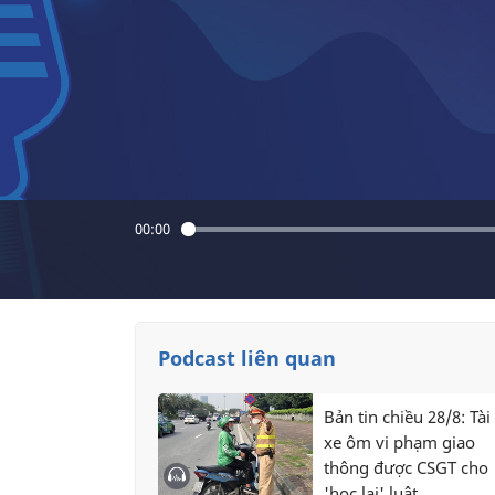
00:00
Podcast liên quan
Bản tin chiều 28/8: Tài
xe ôm vi phạm giao
thông được CSGT cho
'học lại' luật