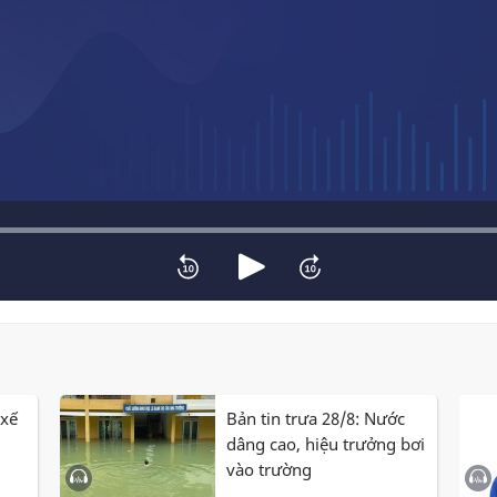
 xế
Bản tin trưa 28/8: Nước
dâng cao, hiệu trưởng bơi
vào trường