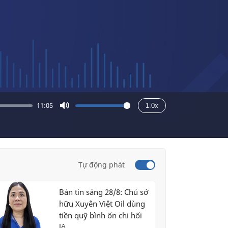
11:05
1.0x
Mute
Tự động phát
Bản tin sáng 28/8: Chủ sở
hữu Xuyên Việt Oil dùng
tiền quỹ bình ổn chi hối
lộ