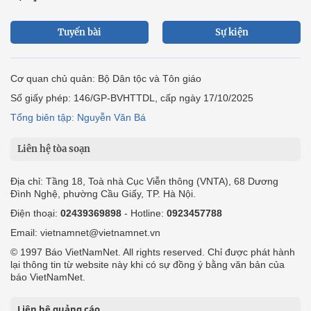
Tuyến bài
Sự kiện
Cơ quan chủ quản: Bộ Dân tộc và Tôn giáo
Số giấy phép: 146/GP-BVHTTDL, cấp ngày 17/10/2025
Tổng biên tập: Nguyễn Văn Bá
Liên hệ tòa soạn
Địa chỉ: Tầng 18, Toà nhà Cục Viễn thông (VNTA), 68 Dương
Đình Nghệ, phường Cầu Giấy, TP. Hà Nội.
Điện thoại:
02439369898
- Hotline:
0923457788
Email: vietnamnet@vietnamnet.vn
© 1997 Báo VietNamNet. All rights reserved. Chỉ được phát hành
lại thông tin từ website này khi có sự đồng ý bằng văn bản của
báo VietNamNet.
Liên hệ quảng cáo