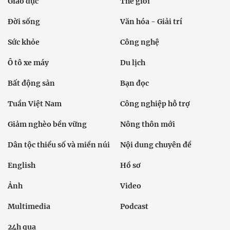
Giáo dục
Thế giới
Đời sống
Văn hóa - Giải trí
Sức khỏe
Công nghệ
Ô tô xe máy
Du lịch
Bất động sản
Bạn đọc
Tuần Việt Nam
Công nghiệp hỗ trợ
Giảm nghèo bền vững
Nông thôn mới
Dân tộc thiểu số và miền núi
Nội dung chuyên đề
English
Hồ sơ
Ảnh
Video
Multimedia
Podcast
24h qua