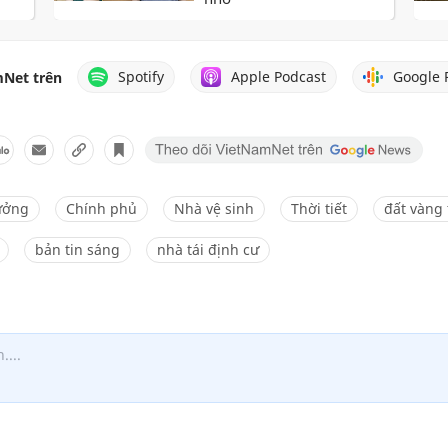
Spotify
Apple Podcast
Google 
Net trên
ưởng
Chính phủ
Nhà vệ sinh
Thời tiết
đất vàng
bản tin sáng
nhà tái định cư