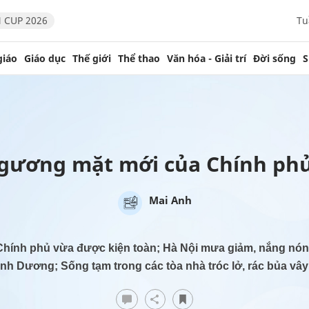
 CUP 2026
Tu
giáo
Giáo dục
Thế giới
Thể thao
Văn hóa - Giải trí
Đời sống
S
5 gương mặt mới của Chính ph
Mai Anh
Chính phủ vừa được kiện toàn; Hà Nội mưa giảm, nắng nóng 
nh Dương; Sống tạm trong các tòa nhà tróc lở, rác bủa vây