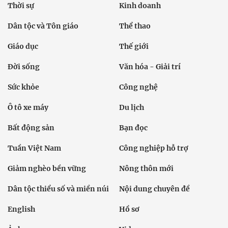
Thời sự
Kinh doanh
Dân tộc và Tôn giáo
Thể thao
Giáo dục
Thế giới
Đời sống
Văn hóa - Giải trí
Sức khỏe
Công nghệ
Ô tô xe máy
Du lịch
Bất động sản
Bạn đọc
Tuần Việt Nam
Công nghiệp hỗ trợ
Giảm nghèo bền vững
Nông thôn mới
Dân tộc thiểu số và miền núi
Nội dung chuyên đề
English
Hồ sơ