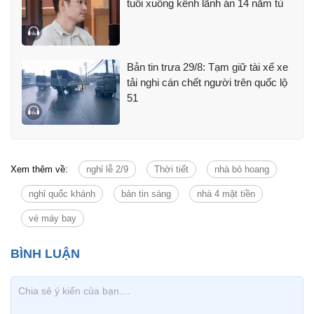
tuổi xuống kênh lãnh án 14 năm tù
Bản tin trưa 29/8: Tạm giữ tài xế xe
tải nghi cán chết người trên quốc lộ
51
Xem thêm về:
nghỉ lễ 2/9
Thời tiết
nhà bỏ hoang
nghỉ quốc khánh
bản tin sáng
nhà 4 mặt tiền
vé máy bay