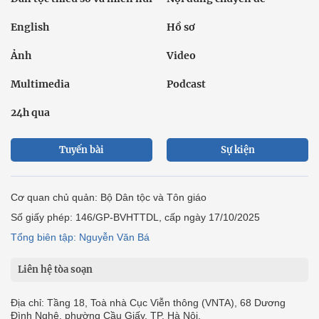
English
Hồ sơ
Ảnh
Video
Multimedia
Podcast
24h qua
Tuyến bài
Sự kiện
Cơ quan chủ quản: Bộ Dân tộc và Tôn giáo
Số giấy phép: 146/GP-BVHTTDL, cấp ngày 17/10/2025
Tổng biên tập: Nguyễn Văn Bá
Liên hệ tòa soạn
Địa chỉ: Tầng 18, Toà nhà Cục Viễn thông (VNTA), 68 Dương
Đình Nghệ, phường Cầu Giấy, TP. Hà Nội.