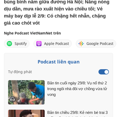
bùng binh nằm giữa đường Hà Nội; Nắng nóng
dịu dần, mưa rào xuất hiện vào chiều tối; Vé
máy bay dịp lễ 2/9: Có chặng hết nhẵn, chặng
giá cao chót vót
Nghe Podcast VietNamNet trên
Spotify
Apple Podcast
Google Podcast
Podcast liên quan
Tự động phát
Bản tin cuối ngày 29/8: Vụ nổ thứ 2
trong ngôi nhà đôi vợ chồng vừa tử
vong
Bản tin chiều 29/8: Kẻ ném bé trai 3