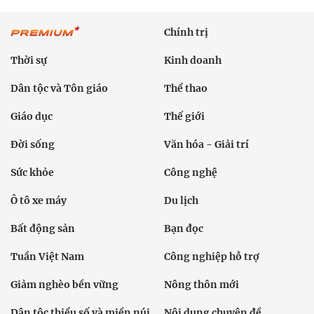
Chính trị
Thời sự
Kinh doanh
Dân tộc và Tôn giáo
Thể thao
Giáo dục
Thế giới
Đời sống
Văn hóa - Giải trí
Sức khỏe
Công nghệ
Ô tô xe máy
Du lịch
Bất động sản
Bạn đọc
Tuần Việt Nam
Công nghiệp hỗ trợ
Giảm nghèo bền vững
Nông thôn mới
Dân tộc thiểu số và miền núi
Nội dung chuyên đề