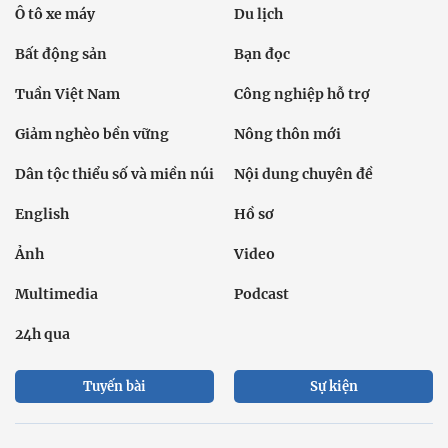
Ô tô xe máy
Du lịch
Bất động sản
Bạn đọc
Tuần Việt Nam
Công nghiệp hỗ trợ
Giảm nghèo bền vững
Nông thôn mới
Dân tộc thiểu số và miền núi
Nội dung chuyên đề
English
Hồ sơ
Ảnh
Video
Multimedia
Podcast
24h qua
Tuyến bài
Sự kiện