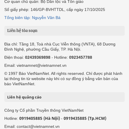
Cơ quan chủ quản: Bộ Dân tộc và Tôn giáo
Số giấy phép: 146/GP-BVHTTDL, cấp ngày 17/10/2025
Tổng biên tập: Nguyễn Văn Bá
Liên hệ tòa soạn
Địa chỉ: Tầng 18, Toà nhà Cục Viễn thông (VNTA), 68 Dương
Đình Nghệ, phường Cầu Giấy, TP. Hà Nội.
Điện thoại:
02439369898
- Hotline:
0923457788
Email: vietnamnet@vietnamnet.vn
© 1997 Báo VietNamNet. All rights reserved. Chỉ được phát hành
lại thông tin từ website này khi có sự đồng ý bằng văn bản của
báo VietNamNet.
Liên hệ quảng cáo
Công ty Cổ phần Truyền thông VietNamNet
0919405885 (Hà Nội)
0919435885 (Tp.HCM)
Hotline:
-
Email: contact@vietnamnet.vn