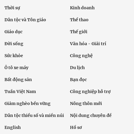
Thời sự
Kinh doanh
Dân tộc và Tôn giáo
Thể thao
Giáo dục
Thế giới
Đời sống
Văn hóa - Giải trí
Sức khỏe
Công nghệ
Ô tô xe máy
Du lịch
Bất động sản
Bạn đọc
Tuần Việt Nam
Công nghiệp hỗ trợ
Giảm nghèo bền vững
Nông thôn mới
Dân tộc thiểu số và miền núi
Nội dung chuyên đề
English
Hồ sơ