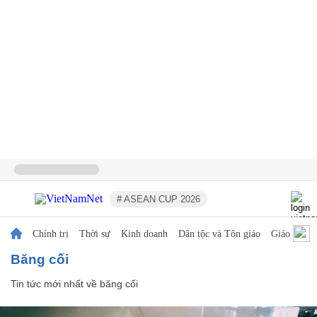
# ASEAN CUP 2026
Chính trị
Thời sự
Kinh doanh
Dân tộc và Tôn giáo
Giáo dục
băng cối
Tin tức mới nhất về
băng cối