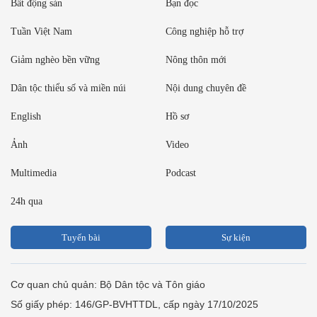
Bất động sản
Bạn đọc
Tuần Việt Nam
Công nghiệp hỗ trợ
Giảm nghèo bền vững
Nông thôn mới
Dân tộc thiểu số và miền núi
Nội dung chuyên đề
English
Hồ sơ
Ảnh
Video
Multimedia
Podcast
24h qua
Tuyến bài
Sự kiện
Cơ quan chủ quản: Bộ Dân tộc và Tôn giáo
Số giấy phép: 146/GP-BVHTTDL, cấp ngày 17/10/2025