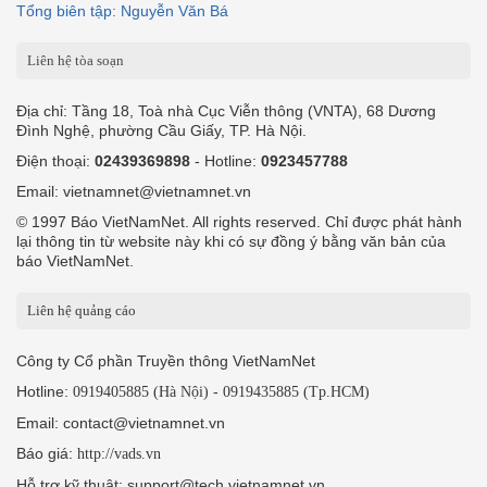
Tổng biên tập: Nguyễn Văn Bá
Liên hệ tòa soạn
Địa chỉ: Tầng 18, Toà nhà Cục Viễn thông (VNTA), 68 Dương
Đình Nghệ, phường Cầu Giấy, TP. Hà Nội.
Điện thoại:
02439369898
- Hotline:
0923457788
Email: vietnamnet@vietnamnet.vn
© 1997 Báo VietNamNet. All rights reserved. Chỉ được phát hành
lại thông tin từ website này khi có sự đồng ý bằng văn bản của
báo VietNamNet.
Liên hệ quảng cáo
Công ty Cổ phần Truyền thông VietNamNet
Hotline:
-
0919405885 (Hà Nội)
0919435885 (Tp.HCM)
Email: contact@vietnamnet.vn
Báo giá:
http://vads.vn
Hỗ trợ kỹ thuật: support@tech.vietnamnet.vn