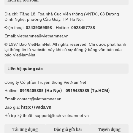
Liên hệ tòa soạn
Địa chỉ: Tầng 18, Toà nhà Cục Viễn thông (VNTA), 68 Dương
Đình Nghệ, phường Cầu Giấy, TP. Hà Nội.
Điện thoại:
02439369898
- Hotline:
0923457788
Email: vietnamnet@vietnamnet.vn
© 1997 Báo VietNamNet. All rights reserved. Chỉ được phát hành
lại thông tin từ website này khi có sự đồng ý bằng văn bản của
báo VietNamNet.
Liên hệ quảng cáo
Công ty Cổ phần Truyền thông VietNamNet
0919405885 (Hà Nội)
0919435885 (Tp.HCM)
Hotline:
-
Email: contact@vietnamnet.vn
http://vads.vn
Báo giá:
Hỗ trợ kỹ thuật: support@tech.vietnamnet.vn
Tải ứng dụng
Độc giả gửi bài
Tuyển dụng