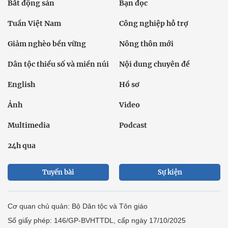
Bất động sản
Bạn đọc
Tuần Việt Nam
Công nghiệp hỗ trợ
Giảm nghèo bền vững
Nông thôn mới
Dân tộc thiểu số và miền núi
Nội dung chuyên đề
English
Hồ sơ
Ảnh
Video
Multimedia
Podcast
24h qua
Tuyến bài
Sự kiện
Cơ quan chủ quản: Bộ Dân tộc và Tôn giáo
Số giấy phép: 146/GP-BVHTTDL, cấp ngày 17/10/2025