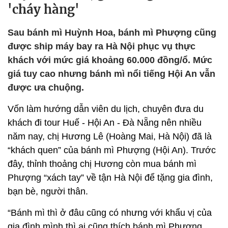
'cháy hàng'
Sau bánh mì Huỳnh Hoa, bánh mì Phượng cũng
được ship máy bay ra Hà Nội phục vụ thực
khách với mức giá khoảng 60.000 đồng/ổ. Mức
giá tuy cao nhưng bánh mì nổi tiếng Hội An vẫn
được ưa chuộng.
Vốn làm hướng dẫn viên du lịch, chuyên đưa du
khách đi tour Huế - Hội An - Đà Nẵng nên nhiều
năm nay, chị Hương Lê (Hoàng Mai, Hà Nội) đã là
“khách quen” của bánh mì Phượng (Hội An). Trước
đây, thỉnh thoảng chị Hương còn mua bánh mì
Phượng “xách tay” về tận Hà Nội để tặng gia đình,
bạn bè, người thân.
“Bánh mì thì ở đâu cũng có nhưng với khẩu vị của
gia đình mình thì ai cũng thích bánh mì Phượng,