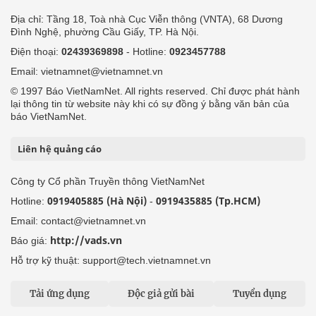
Địa chỉ: Tầng 18, Toà nhà Cục Viễn thông (VNTA), 68 Dương
Đình Nghệ, phường Cầu Giấy, TP. Hà Nội.
Điện thoại:
02439369898
- Hotline:
0923457788
Email: vietnamnet@vietnamnet.vn
© 1997 Báo VietNamNet. All rights reserved. Chỉ được phát hành
lại thông tin từ website này khi có sự đồng ý bằng văn bản của
báo VietNamNet.
Liên hệ quảng cáo
Công ty Cổ phần Truyền thông VietNamNet
0919405885 (Hà Nội)
0919435885 (Tp.HCM)
Hotline:
-
Email: contact@vietnamnet.vn
http://vads.vn
Báo giá:
Hỗ trợ kỹ thuật: support@tech.vietnamnet.vn
Tải ứng dụng
Độc giả gửi bài
Tuyển dụng