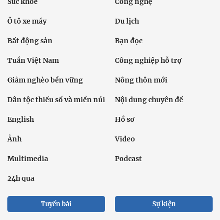
Sức khỏe
Công nghệ
Ô tô xe máy
Du lịch
Bất động sản
Bạn đọc
Tuần Việt Nam
Công nghiệp hỗ trợ
Giảm nghèo bền vững
Nông thôn mới
Dân tộc thiểu số và miền núi
Nội dung chuyên đề
English
Hồ sơ
Ảnh
Video
Multimedia
Podcast
24h qua
Tuyến bài
Sự kiện