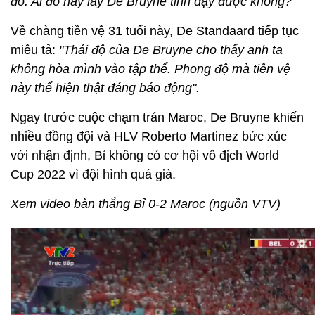
đỏ. Ai đó hãy lay De Bruyne tỉnh dậy được không?"
Về chàng tiền vệ 31 tuổi này, De Standaard tiếp tục
miêu tả:
"Thái độ của De Bruyne cho thấy anh ta
không hòa mình vào tập thể. Phong độ mà tiền vệ
này thể hiện thật đáng báo động".
Ngay trước cuộc chạm trán Maroc, De Bruyne khiến
nhiều đồng đội và HLV Roberto Martinez bức xúc
với nhận định, Bỉ không có cơ hội vô địch World
Cup 2022 vì đội hình quá già.
Xem video bàn thắng Bỉ 0-2 Maroc (nguồn VTV)