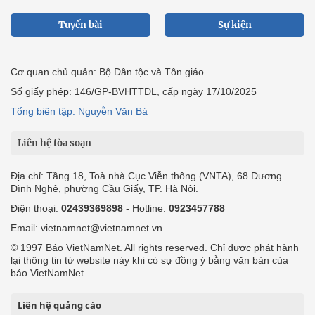
Tuyến bài
Sự kiện
Cơ quan chủ quản: Bộ Dân tộc và Tôn giáo
Số giấy phép: 146/GP-BVHTTDL, cấp ngày 17/10/2025
Tổng biên tập: Nguyễn Văn Bá
Liên hệ tòa soạn
Địa chỉ: Tầng 18, Toà nhà Cục Viễn thông (VNTA), 68 Dương
Đình Nghệ, phường Cầu Giấy, TP. Hà Nội.
Điện thoại:
02439369898
- Hotline:
0923457788
Email: vietnamnet@vietnamnet.vn
© 1997 Báo VietNamNet. All rights reserved. Chỉ được phát hành
lại thông tin từ website này khi có sự đồng ý bằng văn bản của
báo VietNamNet.
Liên hệ quảng cáo