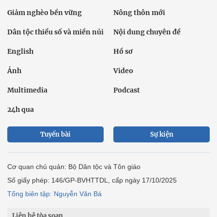
Giảm nghèo bền vững
Nông thôn mới
Dân tộc thiểu số và miền núi
Nội dung chuyên đề
English
Hồ sơ
Ảnh
Video
Multimedia
Podcast
24h qua
Tuyến bài
Sự kiện
Cơ quan chủ quản: Bộ Dân tộc và Tôn giáo
Số giấy phép: 146/GP-BVHTTDL, cấp ngày 17/10/2025
Tổng biên tập: Nguyễn Văn Bá
Liên hệ tòa soạn