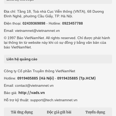
Địa chỉ: Tầng 18, Toà nhà Cục Viễn thông (VNTA), 68 Dương
Đình Nghệ, phường Cầu Giấy, TP. Hà Nội.
Điện thoại:
02439369898
- Hotline:
0923457788
Email: vietnamnet@vietnamnet.vn
© 1997 Báo VietNamNet. All rights reserved. Chỉ được phát hành
lại thông tin từ website này khi có sự đồng ý bằng văn bản của
báo VietNamNet.
Liên hệ quảng cáo
Công ty Cổ phần Truyền thông VietNamNet
0919405885 (Hà Nội)
0919435885 (Tp.HCM)
Hotline:
-
Email: contact@vietnamnet.vn
http://vads.vn
Báo giá:
Hỗ trợ kỹ thuật: support@tech.vietnamnet.vn
Tải ứng dụng
Độc giả gửi bài
Tuyển dụng