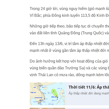
Trong 24 giờ tới, vùng nguy hiểm (gió mạnh từ
Vĩ Bắc; phía Đông kinh tuyến 113,5 độ Kinh Đôn
Những giờ tiếp theo, bão tiếp tục di chuyển 
vào đất liền tỉnh Quảng Đông (Trung Quốc) và 
Đến 13h ngày 13/6, vị trí tâm áp thấp nhiệt đ
mạnh nhất ở vùng gần tâm áp thấp nhiệt đới m
Do ảnh hưởng kết hợp với hoạt động của gi
vùng biển quần đảo Trường Sa) và các vùng 
vịnh Thái Lan có mưa rào, dông mạnh kèm lốc x
Thời tiết 11/6: Áp t
Áp thấp nhiệt đới đang mạnh