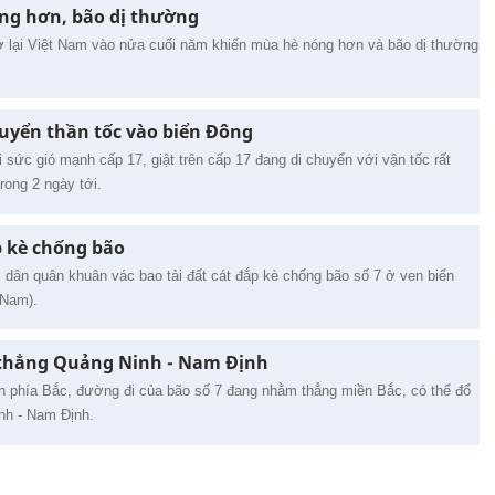
óng hơn, bão dị thường
rở lại Việt Nam vào nửa cuối năm khiến mùa hè nóng hơn và bão dị thường
huyển thần tốc vào biển Đông
 sức gió mạnh cấp 17, giật trên cấp 17 đang di chuyển với vận tốc rất
rong 2 ngày tới.
p kè chống bão
 dân quân khuân vác bao tải đất cát đắp kè chống bão số 7 ở ven biển
 Nam).
n thẳng Quảng Ninh - Nam Định
lên phía Bắc, đường đi của bão số 7 đang nhằm thẳng miền Bắc, có thể đổ
nh - Nam Định.