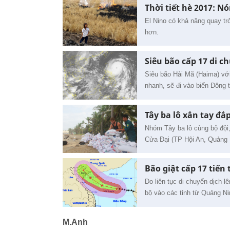
Thời tiết hè 2017: N
El Nino có khả năng quay t
hơn.
Siêu bão cấp 17 di c
Siêu bão Hải Mã (Haima) với
nhanh, sẽ đi vào biển Đông t
Tây ba lô xắn tay đắ
Nhóm Tây ba lô cùng bộ đội,
Cửa Đại (TP Hội An, Quảng
Bão giật cấp 17 tiế
Do liên tục di chuyển dịch 
bộ vào các tỉnh từ Quảng Ni
M.Anh