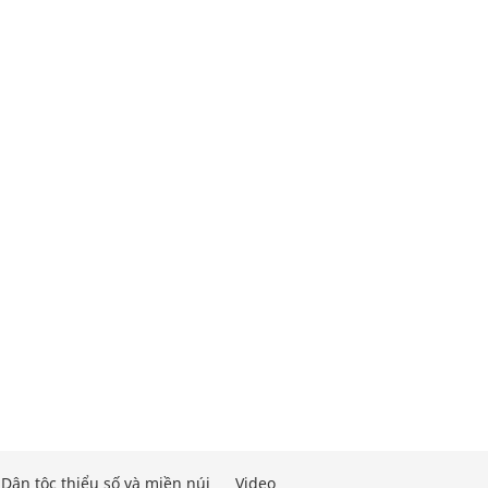
Dân tộc thiểu số và miền núi
Video