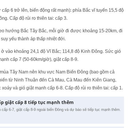
 cấp 6 trở lên, biển động rất mạnh): phía Bắc vĩ tuyến 15,5 độ
g. Cấp độ rủi ro thiên tai: cấp 3.
theo hướng Bắc Tây Bắc, mỗi giờ đi được khoảng 15-20km, đi
suy yếu thành áp thấp nhiệt đới.
ới ở vào khoảng 24,1 độ Vĩ Bắc; 114,8 độ Kinh Đông. Sức gió
ạnh cấp 7 (50-60km/giờ), giật cấp 8-9.
ó mùa Tây Nam nên khu vực Nam Biển Đông (bao gồm cả
biển từ Ninh Thuận đến Cà Mau, Cà Mau đến Kiên Giang,
oáy và gió giật mạnh cấp 6-8. Cấp độ rủi ro thiên tai: cấp 1.
hấp giật cấp 8 tiếp tục mạnh thêm
 cấp 6-7, giật cấp 8-9 ngoài biển Đông và dự báo sẽ tiếp tục mạnh thêm.