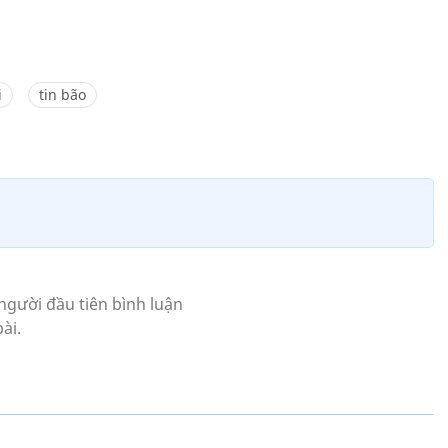
i
tin bão