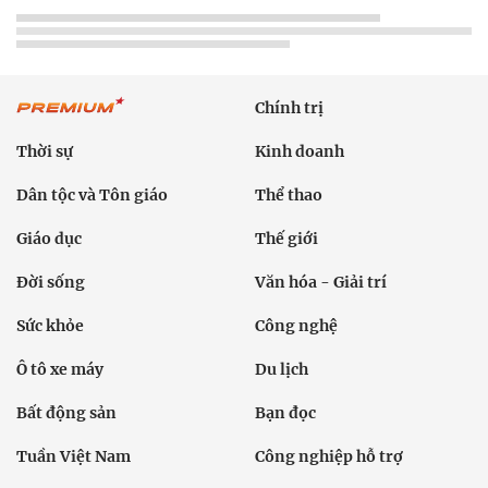
Chính trị
Thời sự
Kinh doanh
Dân tộc và Tôn giáo
Thể thao
Giáo dục
Thế giới
Đời sống
Văn hóa - Giải trí
Sức khỏe
Công nghệ
Ô tô xe máy
Du lịch
Bất động sản
Bạn đọc
Tuần Việt Nam
Công nghiệp hỗ trợ