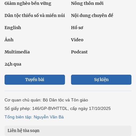
Giảm nghèo bền vững
Nông thôn mới
Dân tộc thiểu số và miền núi
Nội dung chuyên đề
English
Hồ sơ
Ảnh
Video
Multimedia
Podcast
24h qua
Tuyến bài
Sự kiện
Cơ quan chủ quản: Bộ Dân tộc và Tôn giáo
Số giấy phép: 146/GP-BVHTTDL, cấp ngày 17/10/2025
Tổng biên tập: Nguyễn Văn Bá
Liên hệ tòa soạn