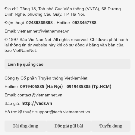
Địa chỉ: Tầng 18, Toà nhà Cục Viễn thông (VNTA), 68 Dương
Đình Nghệ, phường Cầu Giấy, TP. Hà Nội.
Điện thoại:
02439369898
- Hotline:
0923457788
Email: vietnamnet@vietnamnet.vn
© 1997 Báo VietNamNet. All rights reserved. Chỉ được phát hành
lại thông tin từ website này khi có sự đồng ý bằng văn bản của
báo VietNamNet.
Liên hệ quảng cáo
Công ty Cổ phần Truyền thông VietNamNet
0919405885 (Hà Nội)
0919435885 (Tp.HCM)
Hotline:
-
Email: contact@vietnamnet.vn
http://vads.vn
Báo giá:
Hỗ trợ kỹ thuật: support@tech.vietnamnet.vn
Tải ứng dụng
Độc giả gửi bài
Tuyển dụng