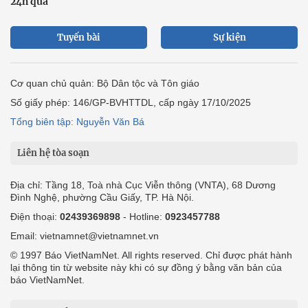
24h qua
Tuyến bài
Sự kiện
Cơ quan chủ quản: Bộ Dân tộc và Tôn giáo
Số giấy phép: 146/GP-BVHTTDL, cấp ngày 17/10/2025
Tổng biên tập: Nguyễn Văn Bá
Liên hệ tòa soạn
Địa chỉ: Tầng 18, Toà nhà Cục Viễn thông (VNTA), 68 Dương
Đình Nghệ, phường Cầu Giấy, TP. Hà Nội.
Điện thoại:
02439369898
- Hotline:
0923457788
Email: vietnamnet@vietnamnet.vn
© 1997 Báo VietNamNet. All rights reserved. Chỉ được phát hành
lại thông tin từ website này khi có sự đồng ý bằng văn bản của
báo VietNamNet.