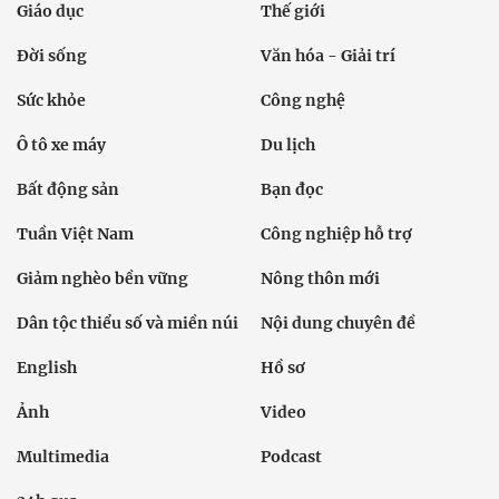
Giáo dục
Thế giới
Đời sống
Văn hóa - Giải trí
Sức khỏe
Công nghệ
Ô tô xe máy
Du lịch
Bất động sản
Bạn đọc
Tuần Việt Nam
Công nghiệp hỗ trợ
Giảm nghèo bền vững
Nông thôn mới
Dân tộc thiểu số và miền núi
Nội dung chuyên đề
English
Hồ sơ
Ảnh
Video
Multimedia
Podcast